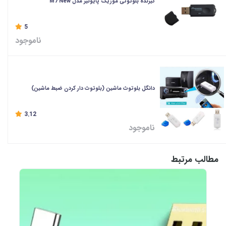
گیرنده بلوتوثی موزیک پایونیر مدل M7 New
5
ناموجود
دانگل بلوتوث ماشین (بلوتوث دار کردن ضبط ماشین)
3.12
ناموجود
مطالب مرتبط