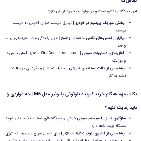
تماس‌ها
این دستگاه چندکاره است و در موارد زیر کاربرد فراوان دارد:
پخش موزیک بی‌سیم در خودرو
| تبدیل سیستم صوتی قدیمی به سیستم
بی‌سیم
برقراری تماس‌های تلفنی با صدای واضح
| حین رانندگی و در محیط‌های پر سر
و صدا
فعال‌سازی دستورات صوتی
| Siri، Google Assistant و کنترل آسان تماس‌ها
و موزیک
پشتیبانی از حالت استندبای طولانی
| مصرف کم شارژ و نگهداری در حالت
آماده به کار
نکات مهم هنگام خرید گیرنده بلوتوثی پایونیر مدل M6 | چه مواردی را
باید رعایت کنیم؟
سازگاری کامل با سیستم صوتی خودرو و دستگاه‌های شما
| حتماً مطمئن شوید
دستگاه پورت usb دارد
پشتیبانی از فناوری بلوتوث 4.2 یا بالاتر
| برای اتصال سریع و مصرف کم انرژی
برد مطلوب در فواصل مختلف
| حداقل تا ۱۰ متر اتصالات پایدار داشته باشید