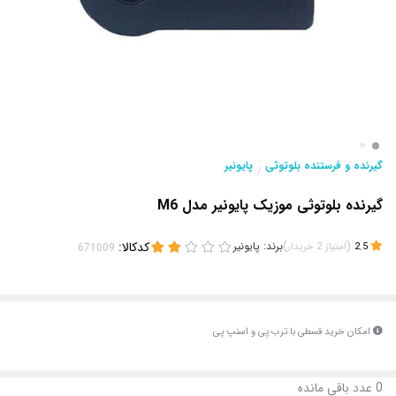
گیرنده و فرستنده بلوتوثی
پایونیر
/
گیرنده بلوتوثی موزیک پایونیر مدل M6
(
)
برند:
پایونیر
کدکالا:
2.5
امتیاز
2
خریدار
امکان خرید قسطی با ترب پی و اسنپ پی
0
عدد باقی مانده