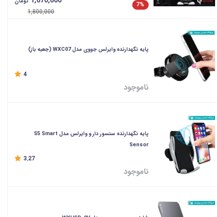
1,670,000
تومان
7%
1,800,000
پایه نگهدارنده وایرلس جووی مدل WXC07 (جعبه باز)
4
ناموجود
پایه نگهدارنده سنسور دار و وایرلس مدل S5 Smart
Sensor
3.27
ناموجود