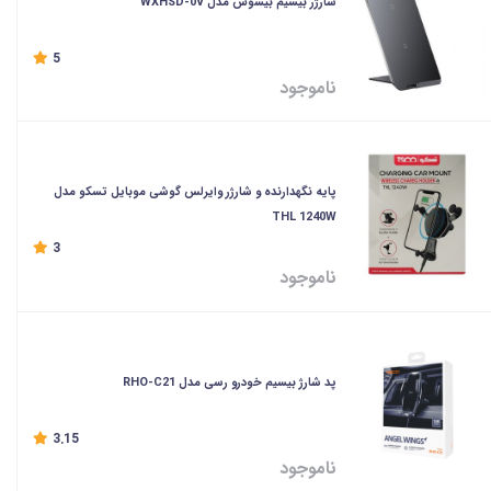
شارژر بیسیم بیسوس مدل WXHSD-0V
5
ناموجود
پایه نگهدارنده و شارژر وایرلس گوشی موبایل تسکو مدل
THL 1240W
3
ناموجود
پد شارژ بیسیم خودرو رسی مدل RHO-C21
3.15
ناموجود