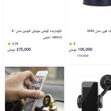
 فون مدل S655
نگهدارنده گوشی موبایل کلومن مدل K-
HD015 -اصلی
3.75
5
275,000
105,000
تومان
تومان
110,000