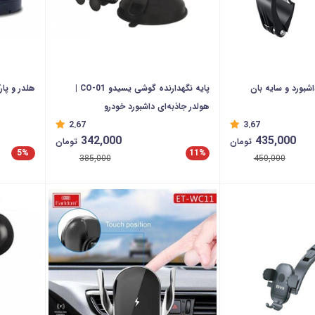
شبورد و سایه بان
پایه نگهدارنده گوشی یسیدو CO-01 |
هلدر و پارک
هولدر جاذبه‌ای داشبورد خودرو
2.67
3.67
342,000
435,000
تومان
تومان
5%
11%
385,000
450,000