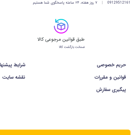
09129512161
|
۷ روز هفته، ۲۴ ساعته پاسخگوی شما هستیم
طبق قوانین مرجوعی کالا
ضمانت بازگشت کالا
معرفی انواع 
حریم خصوصی
شرايط پيشنها
هولدر داشبورد 
قوانین و مقررات
نقشه سایت
اصلی هولدر شیش
پیگیری سفارش
پایه بازویی قا
هولدر موبایل
قا
سازگاری کامل ب
مواد مورد استف