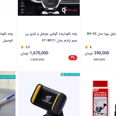
 بیوا مدل BH-02
پایه نگهدارنده گوشی موبایل و شارژر بی
پایه نگهدا
سیم ارلدام مدل ET-WC11
اتومبیل
3.5
4
1,670,000
390,000
تومان
تومان
7%
1,800,000
430,000