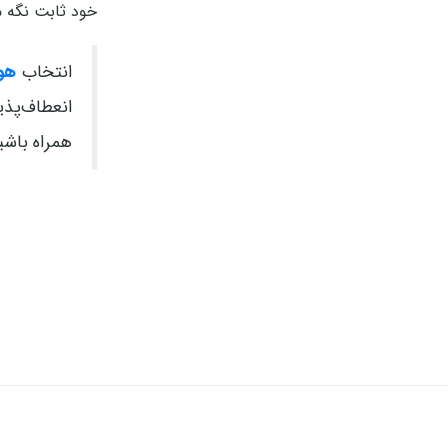
خود ثابت نگه م
انتخاب
هو
انعطاف‌پذی
همراه باشی