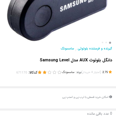
گیرنده و فرستنده بلوتوثی
سامسونگ
/
دانگل بلوتوث AUX مدل Samsung Level
(
)
برند:
سامسونگ
کدکالا:
2.75
امتیاز
4
خریدار
امکان خرید قسطی با ترب پی و اسنپ پی
0
عدد باقی مانده