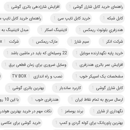
راهنمای خرید کابل شارژر گوشی
1
افزایش شارژدهی باتری گوشی
1
کابل شبکه
1
خرید کابل تایپ سی
1
راهنمای خرید کابل تایپ 
هندزفري بلوتوث ريمکس
1
لایتنینگ اسکار
1
مبدل لایتنینگ به جک 3.5 می
شرکت انکر
1
سیم شارژ
1
مارک ریمکس
1
شرکت Remax
1
خرید پایه نگهدارنده موبایل
1
22 وسیله‌ای که باید در ماشین باشد
1
افزایش عمر باتری هندزفری
1
وسایل ضروری برای زمان قطعی برق
1
مشخصات یک اسپیکر خوب
1
نصب و راه اندازی TV BOX
1
ا
کابل شارژر گوشی
1
کاربرد ساندبار
1
بهترین باتری گوشی
1
ارسال سریع به تمام نقاط ایران
1
هندزفری خوب
1
با این 10 روش دیگه پول کابل شارژر نده
نگهداری از شارژر
1
برند یوسامز
1
نکات مهم در خرید بهترین هولد
بهترین پاوربانک برای کوله‌ گردی و کمپ
1
خرید گوشی برای عکاسی