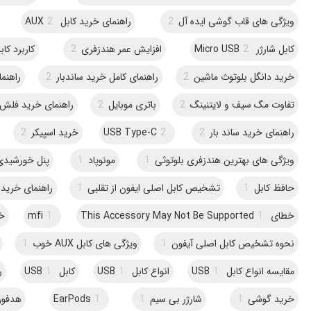
ویژگی های قاب گوشی ایده آل
2
راهنمای خرید کابل AUX
2
کابل شارژر Micro USB
2
افزایش عمر هندزفری
2
کاربرد کاب
خرید دانگل بلوتوث ماشین
2
راهنمای کامل خرید ساندبار
2
راهنما
تفاوت مگ سیف و لایتنینگ
2
باتری موبایل
2
راهنمای خرید فلش
راهنمای خرید ساند بار
2
2
USB Type-C
خرید اسپیکر
2
ویژگی های بهترین هندزفری بلوتوثی
1
مونوپاد
1
پنل خورشیدی
حافظ کابل
1
تشخیص کابل اصلی ایفون از تقلبی
1
راهنمای خرید دان
خطای This Accessory May Not Be Supported
1
1
mfi
خو
نحوه تشخیص کابل اصلی آیفون
1
ویژگی های کابل AUX خوب
1
مقایسه انواع کابل USB
1
انواع کابل USB
1
کابل USB
1
ر
خرید گوشی
1
شارژر بی سیم
1
1
EarPods
هدفون