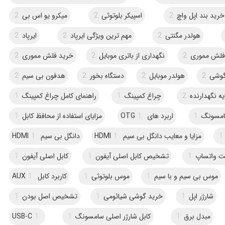
خرید بند اپل واچ
2
اسپیکر بلوتوثی
2
میکرو یو ‌اس‌ بی
2
هولدر مگنتی
2
مهم ترین ویژگی ایرپاد
2
ایرپاد
2
فلش مموری
2
نگهداری از باتری موبایل
2
خرید فلش مموری
2
گوشی
2
هولدر موبایل
2
دستگاه بخور
2
هدفون بی سیم
2
یه نگهدارنده
2
چراغ کمپینگ
1
راهنمای کامل چراغ کمپینگ
1
امسونگ
1
اربرد های OTG
1
مزایای استفاده از محافظ کابل
1
1
مزایا و معایب دانگل بی سیم HDMI
1
دانگل بی سیم HDMI
1
ت واتساپ
1
تشخیص کابل اصلی آیفون
1
کابل اصلی آیفون
1
موس بی سیم و با سیم
1
موس بلوتوثی
1
کاربرد کابل AUX
1
شارژر اپل
1
خرید گوشی شیائومی
1
تشخیص اصل بودن
1
مبدل برق
1
کابل شارژر اصلی سامسونگ
1
1
USB-C