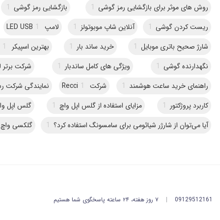
روش های موثر برای بازگشایی رمز گوشی
1
بازگشایی رمز گوشی
1
ریست کردن گوشی
1
آنلاین شاپ موبوتولز
1
لامپ LED USB
1
شارژ صحیح باتری موبایل
1
خرید ساند بار
1
بهترین اسپیکر JBL
1
نگهدارنده گوشی
1
ویژگی های کامل ساندبار
1
شرکت برتر ل
راهنمای خرید ساعت هوشمند
1
شرکت Recci
1
نمایندگی شرکت ر
کاربرد پروژکتور
1
مزایای استفاده از گلس اپل واچ
1
گلس اپل وا
آیا می‌توان از شارژر شیائومی برای سامسونگ استفاده کرد؟
1
گلکسی واچ
09129512161
|
۷ روز هفته، ۲۴ ساعته پاسخگوی شما هستیم