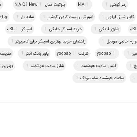
رمز گوشی
1
1
NIA
بلوتوث مدل NIA Q1 New
1
م
کابل شارژر آیفون
1
آموزش ریست کردن گوشی
1
ساند بار
1
چراغ ed
شارژر فندکي
1
خرید اسپیکر خانگی
1
اسپیکر JBL
1
وازم جانبی موبایل
1
راهنمای خرید بهترین اسپیکر برای کامپیوتر
1
سی
1
1
yoobao
شرکت yoobao
1
پاور بانک انکر
1
مقایسه 
چ
1
گلس ساعت هوشمند
1
شارژ ساعت هوشمند
1
بهترین ا
1
ساعت هوشمند سامسونگ
1