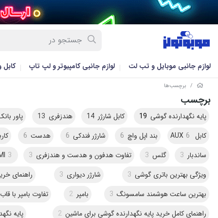
لوازم جانبی موبایل و تب لت
لوازم جانبی کامپیوتر و لپ تاپ
کابل 
/
برچسب‌ها
برچسب
پایه نگهدارنده گوشی
19
کابل شارژر
14
هندزفری
13
پاور بانک
کابل AUX
6
بند اپل واچ
6
شارژر فندکی
6
هدست
6
کاربر
ساندبار
3
گلس
3
تفاوت هدفون و هدست و هندزفری
3
3
MI
ویژگی بهترین باتری گوشی
3
شارژر دیواری
3
راهنمای خرید
بهترین ساعت هوشمند سامسونگ
3
بامپر
2
تفاوت بامپر با قا
راهنمای کامل خرید پایه نگهدارنده گوشی برای ماشین
2
پایه نگه