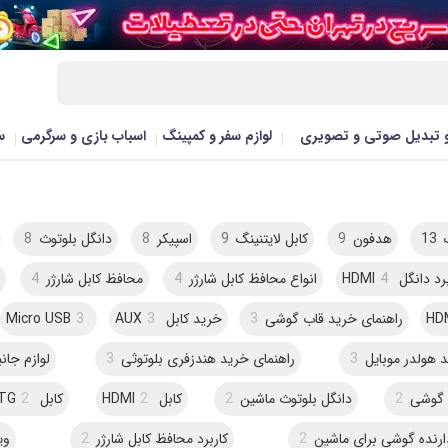
و تبدیل صوتی و تصویری
لوازم سفر و کمپینگ
اسباب بازی و سرگرمی
س
13
هدفون
9
کابل لایتنینگ
9
اسپیکر
8
دانگل بلوتوث
8
د دانگل HDMI
4
انواع محافظ کابل شارژر
4
محافظ کابل شارژر
4
م
HD
راهنمای خرید قاب گوشی
3
خرید کابل AUX
3
3
Micro USB
 هولدر موبایل
3
راهنمای خرید هندزفری بلوتوثی
3
لوازم جان
ب گوشی
2
دانگل بلوتوث ماشین
2
کابل HDMI
2
کابل OTG
2
دارنده گوشی برای ماشین
2
کاربرد محافظ کابل شارژر
2
وی