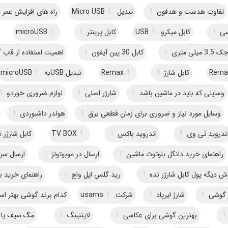
تفاوت هدست و هدفون
1
تبدیل Micro USB
1
راه های افزایش عمر 
سی
1
کابل میکرو USB
1
کابل پرینتر
1
1
microUSB
لی متری
1
کابل 30 پین آیفون
1
اهمیت استفاده از قاب
کابل شارژ
1
1
Remax
تبدیل USBبه microUSB
1
وسایلی که باید در ماشین باشد
1
شارژر اصلی
1
لوازم ضروری خوردو
1
وسایل مورد نیاز و ضروری برای زمان قطعی برق
1
هولدر داشبوردی
1
ندروید تی وی
1
اندروید باکس
1
1
TV BOX
کابل شارژر
راهنمای خرید دانگل بلوتوث ماشین
1
ارسال در موبوتولز
1
ارسال سری
1
رید گلس اپل واچ
1
راهنمای خرید به
ر گوشی
1
شارژ ایرپاد
1
شرکت usams
1
کدام برند گوشی بهتر ا
1
بهترین گوشی برای عکاسی
1
لایتنینگ
1
مگ سیف یا ل