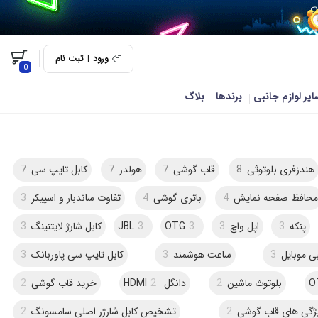
ورود
|
ثبت نام
0
ایر لوازم جانبی
برندها
بلاگ
هندزفری بلوتوثی
8
قاب گوشی
7
هولدر
7
کابل تایپ سی
7
حافظ صفحه نمایش
4
باتری گوشی
4
تفاوت ساندبار و اسپیکر
3
پنکه
3
اپل واچ
3
3
OTG
3
JBL
کابل شارژ لایتنینگ
3
بی موبایل
3
ساعت هوشمند
3
کابل تایپ سی پاوربانک
3
بلوتوث ماشین
2
دانگل HDMI
2
خرید قاب گوشی
2
ژگی های قاب گوشی
2
تشخیص کابل شارژر اصلی سامسونگ
2