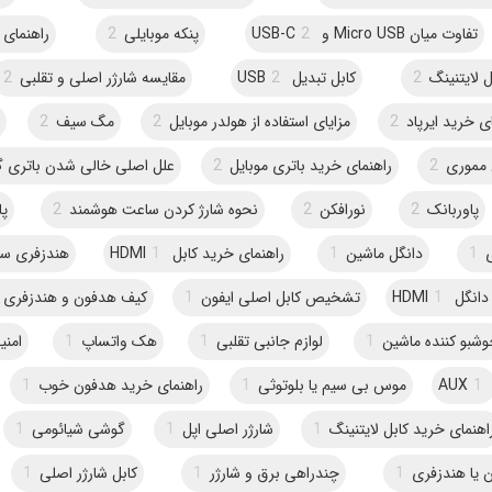
تفاوت میان Micro USB و USB-C
2
پنکه موبایلی
2
راهنمای 
ل لایتنینگ
2
کابل تبدیل USB
2
مقایسه شارژر اصلی و تقلبی
2
ی خرید ایرپاد
2
مزایای استفاده از هولدر موبایل
2
مگ سیف
2
 مموری
2
راهنمای خرید باتری موبایل
2
علل اصلی خالی شدن باتری 
پاوربانک
2
نورافکن
2
نحوه شارژ کردن ساعت هوشمند
2
پا
1
دانگل ماشین
1
راهنمای خرید کابل HDMI
1
هندزفری س
گل HDMI
1
تشخیص کابل اصلی ایفون
1
کیف هدفون و هندزفری
شبو کننده ماشین
1
لوازم جانبی تقلبی
1
هک واتساپ
1
امنی
1
AUX
موس بی سیم یا بلوتوثی
1
راهنمای خرید هدفون خوب
1
اهنمای خرید کابل لایتنینگ
1
شارژر اصلی اپل
1
گوشی شیائومی
1
 یا هندزفری
1
چندراهی برق و شارژر
1
کابل شارژر اصلی
1