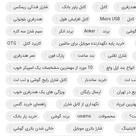
هندزفری
1
کابل
1
کابل پاور بانک
1
شارژر فندکی ریمکس
1
کابل Micro USB
1
کابل افزایش طول
1
هندزفري بلوتوثی
1
 گوشی
1
برند Anker
1
برند انکر
1
سیم شارژ سه کاره
1
خرید پایه نگهدارنده موبایل برای ماشین
1
کاربرد کابل OTG
1
شارژر تقلبی
1
بند ساعت
1
پارک فون
1
عمر هندزفری
1
انواع بند اپل واچ
1
10 مورد از مهمترین مشخصات یک اسپیکر خوب
1
 تب لت
1
خرید ساندبار
1
کابل شارژر رایج گوشی و تب لت
1
ع در تهران
1
ارسال رایگان
1
ویژگی های یک هندزفری خوب
1
ترین ایرپاد
1
نگهداری از کابل شارژر
1
راهنمای خرید گلس
1
ست؟
1
محصولات usams
1
برند گوشی
1
خرید پار بانک
1
ایتنینگ
1
شارژ باتری موبایل
1
خالی شدن باتری گوشی
1