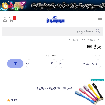
0
برچسب‌ها
چراغ led
/
/
چراغ led
ترتیب
تعداد نمایش
لامپ LED USB(چراغ مسواکی )
3.17