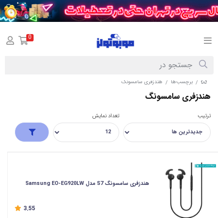
0
برچسب‌ها
هندزفری سامسونگ
/
/
هندزفری سامسونگ
ترتیب
تعداد نمایش
هندزفری سامسونگ S7 مدل Samsung EO-EG920LW
3.55