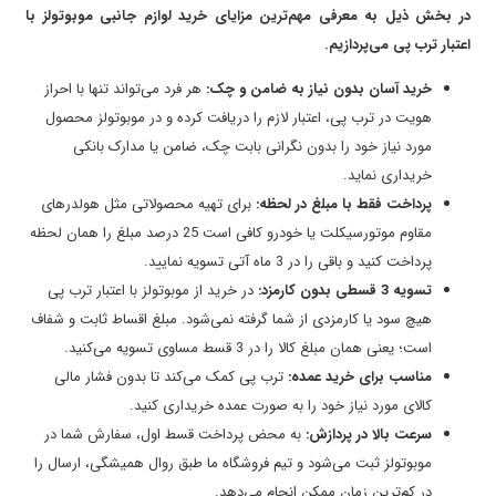
در بخش ذیل به معرفی مهم‌ترین مزایای خرید لوازم جانبی موبوتولز با
اعتبار ترب پی می‌پردازیم.
خرید آسان بدون نیاز به ضامن و چک:
هر فرد می‌تواند تنها با احراز
هویت در ترب پی، اعتبار لازم را دریافت کرده و در موبوتولز محصول
مورد نیاز خود را بدون نگرانی بابت چک، ضامن یا مدارک بانکی
خریداری نماید.
پرداخت فقط با
مبلغ در لحظه:
برای تهیه محصولاتی مثل هولدرهای
مقاوم موتورسیکلت یا خودرو کافی است 25 درصد مبلغ
را همان لحظه
پرداخت کنید و باقی را در 3 ماه آتی تسویه نمایید.
تسویه
3
قسطی بدون کارمزد:
در خرید از موبوتولز با اعتبار ترب‌ پی
هیچ سود یا کارمزدی از شما گرفته نمی‌شود. مبلغ اقساط ثابت و شفاف
است؛ یعنی همان مبلغ کالا را در 3 قسط مساوی تسویه می‌کنید.
مناسب برای خرید عمده:
ترب پی کمک می‌کند تا بدون فشار مالی
کالای مورد نیاز خود را به صورت عمده خریداری کنید.
سرعت بالا در پردازش:
به محض پرداخت قسط اول، سفارش شما در
موبوتولز ثبت می‌شود و تیم فروشگاه ما طبق روال همیشگی، ارسال را
در کم‌ترین زمان ممکن انجام می‌دهد.