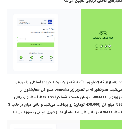
معیارهای داخلی ترب‌پی تعیین می‌شه.
3- بعد از اینکه اعتبارتون تأیید شد، وارد مرحله خرید اقساطی با ترب‌پی
می‌شید. همونطور که در تصویر زیر مشخصه، مبلغ کل سفارشتون از
موبوتولز 1،883،000 تومان هست. شما در لحظه فقط قسط اول، یعنی
25% مبلغ کل (470،000 تومان) رو پرداخت می‌کنید و باقی مبلغ در قالب 3
قسط 470،000 تومانی طی سه ماه آینده از طریق ترب‌پی تسویه می‌شه.