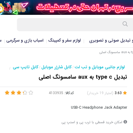
و تبدیل صوتی و تصویری
لوازم سفر و کمپینگ
اسباب بازی و سرگرمی
س
لوازم جانبی موبایل و تب لت
کابل شارژر موبایل
کابل تایپ سی
/
/
/
تبدیل type c به aux سامسونگ اصلی
3.63
(
امتیاز
19
خریدار
)
کدکالا:
USB-C Headphone Jack Adapter
امکان خرید قسطی با ترب پی و اسنپ پی