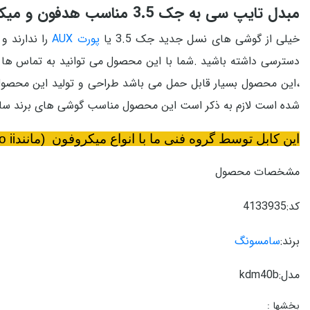
مبدل تایپ سی به جک 3.5 مناسب هدفون و میکروفون
خیلی از گوشی های نسل جدید جک 3.5 یا
پورت AUX
دسترسی داشته باشید .شما با این محصول می توانید به تماس ها روز
شده است لازم به ذکر است این محصول مناسب گوشی های برند سامس
این کابل توسط گروه فنی ما با
انواع میکروفون
(مانند
rode go ii و ...)تست شده و 
مشخصات محصول
کد:4133935
برند:
سامسونگ
مدل:kdm40b
بخشها :