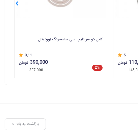
کابل دو سر تایپ سی سامسونگ اورجینال
کاب
3.11
5
390,000
110
تومان
تومان
2%
%
397,000
145,0
بازگشت به بالا