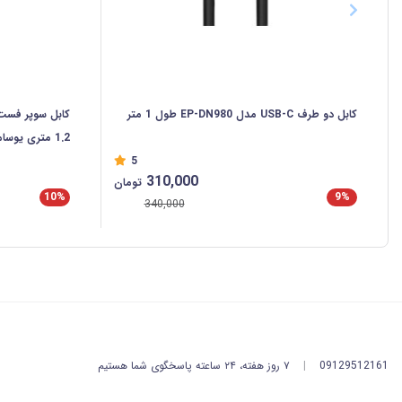
کابل دو طرف USB-C مدل EP-DN980 طول 1 متر
1.2 متری یوسامز SJ750
5
310,000
تومان
10%
9%
340,000
09129512161
|
۷ روز هفته، ۲۴ ساعته پاسخگوی شما هستیم