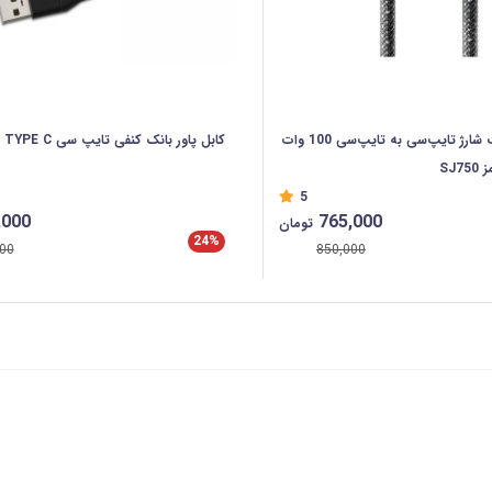
کابل سوپر فست شارژ تایپ‌سی به تایپ‌سی 100 وات
کابل پاور بانک کنفی تایپ سی TYPE C
5
,000
765,000
تومان
24%
00
850,000