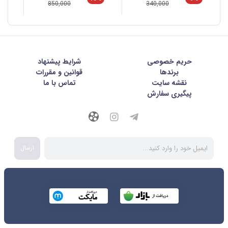
850,000
340,000
حریم خصوصی
شرايط پيشنهاد
برندها
قوانین و مقررات
نقشه سایت
تماس با ما
پیگیری سفارش
ارسال