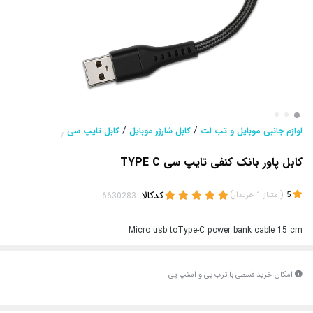
/
/
لوازم جانبی موبایل و تب لت
کابل شارژر موبایل
کابل تایپ سی
/
کابل پاور بانک کنفی تایپ سی TYPE C
(
)
کدکالا:
5
امتیاز
1
خریدار
Micro usb toType-C power bank cable 15 cm
امکان خرید قسطی با ترب پی و اسنپ پی