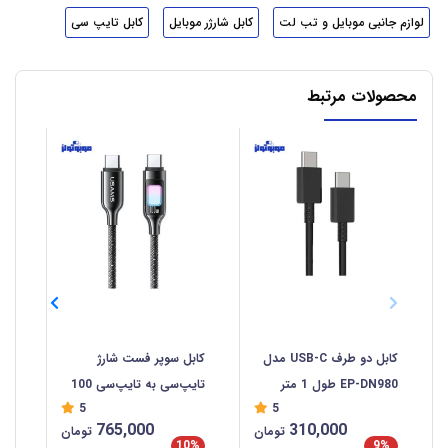
لوازم جانبی موبایل و تب لت
کابل شارژر موبایل
کابل تایپ سی
محصولات مرتبط
کابل دو طرف USB-C مدل
کابل سوپر فست شارژ
کا
EP-DN980 طول 1 متر
تایپ‌سی به تایپ‌سی 100
سا
5
5
وات 1.2 متری یوسامز
765,000
310,000
تومان
تومان
SJ750
%
10%
9%