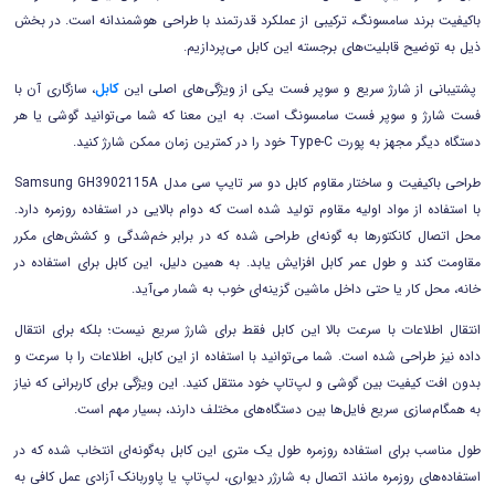
باکیفیت برند سامسونگ، ترکیبی از عملکرد قدرتمند با طراحی هوشمندانه است. در بخش
ذیل به توضیح قابلیت‌های برجسته این کابل می‌پردازیم.
پشتیبانی از شارژ سریع و سوپر فست یکی از ویژگی‌های اصلی این
کابل
، سازگاری آن با
فست شارژ و سوپر فست سامسونگ است. به این معنا که شما می‌توانید گوشی یا هر
دستگاه دیگر مجهز به پورت Type-C خود را در کمترین زمان ممکن شارژ کنید.
طراحی باکیفیت و ساختار مقاوم کابل دو سر تایپ سی مدل Samsung GH3902115A
با استفاده از مواد اولیه مقاوم تولید شده است که دوام بالایی در استفاده روزمره دارد.
محل اتصال کانکتورها به گونه‌ای طراحی شده که در برابر خم‌شدگی و کشش‌های مکرر
مقاومت کند و طول عمر کابل افزایش یابد. به همین دلیل، این کابل برای استفاده در
خانه، محل کار یا حتی داخل ماشین گزینه‌ای خوب به شمار می‌آید.
انتقال اطلاعات با سرعت بالا این کابل فقط برای شارژ سریع نیست؛ بلکه برای انتقال
داده نیز طراحی شده است. شما می‌توانید با استفاده از این کابل، اطلاعات را با سرعت و
بدون افت کیفیت بین گوشی و لپ‌تاپ خود منتقل کنید. این ویژگی برای کاربرانی که نیاز
به همگام‌سازی سریع فایل‌ها بین دستگاه‌های مختلف دارند، بسیار مهم است.
طول مناسب برای استفاده روزمره طول یک متری این کابل به‌گونه‌ای انتخاب شده که در
استفاده‌های روزمره مانند اتصال به شارژر دیواری، لپ‌تاپ یا پاوربانک آزادی عمل کافی به