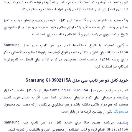
کاربر بدهد. نه آن‌قدر بلند است که مزاحم باشد و نه آن‌قدر کوتاه که محدودیت ایجاد
کند. این تعادل در طول، استفاده از کابل را در شرایط مختلف راحت‌تر می‌کند.
رنگ سفید و ظاهر مینیمال رنگ سفید این کابل، علاوه بر زیبایی، جلوه‌ای مرتب و تمیز
به آن می‌دهد. اگر به هماهنگی رنگ لوازم جانبی خود اهمیت می‌دهید یا از ظاهرهای
شلوغ و تند دوری می‌کنید، این رنگ انتخابی مناسب برای شما است.
سازگاری گسترده با انواع دستگاه‌ها کابل دو سر تایپ سی مدل Samsung
GH3902115A برای شارژ و انتقال داده در انواع گوشی‌ها، پاوربانک‌ها و دستگاه‌های دیگر
دارای پورت Type-C مناسب است. همچنین، می‌توان از آن برای اتصال به کامپیوتر یا
لپ‌تاپ نیز استفاده کرد.
خرید کابل دو سر تایپ سی مدل Samsung GH3902115A
کابل دو سر تایپ سی مدل Samsung GH3902115A فراتر از یک کابل ساده، یک ابزار
پیشرفته و حرفه‌ای برای تمام نیازهای دیجیتالی شما است. اگر به‎ دنبال خرید کابلی
هستید که هم دوام بالایی داشته باشد و هم عملکردی بی‌نقص ارائه دهد، این محصول
سامسونگ
یکی از بهترین گزینه‌ها در بازار است.
پیشنهاد می‌کنیم همین حالا برای خرید کابل دو سر تایپ سی Samsung
GH3902115A اقدام کرده و لذت استفاده از محصولی اصل و باکیفیت را تجربه کنید.