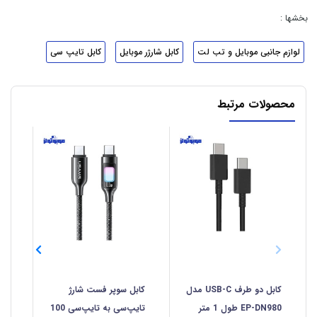
بخشها :
لوازم جانبی موبایل و تب لت
کابل شارژر موبایل
کابل تایپ سی
محصولات مرتبط
کابل دو طرف USB-C مدل
کابل سوپر فست شارژ
کاب
EP-DN980 طول 1 متر
تایپ‌سی به تایپ‌سی 100
سی  C