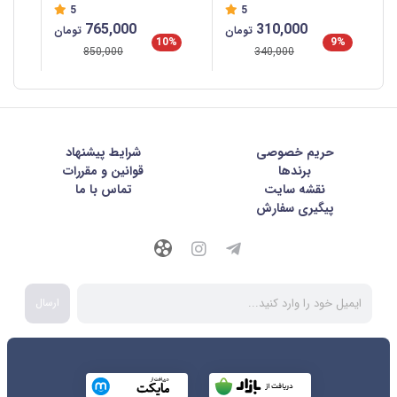
5
5
وات 1.2 متری یوسامز
765,000
310,000
تومان
تومان
SJ750
%
10%
9%
850,000
340,000
حریم خصوصی
شرايط پيشنهاد
برندها
قوانین و مقررات
نقشه سایت
تماس با ما
پیگیری سفارش
ارسال