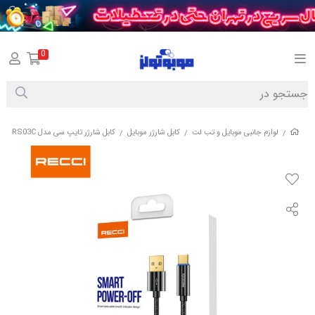
0
لوازم جانبی موبایل و تب لت
کابل شارژر موبایل
کابل شارژر تایپ سی مدل RECCI TYPE-C SMART POWER-OFF RS03C
/
/
/