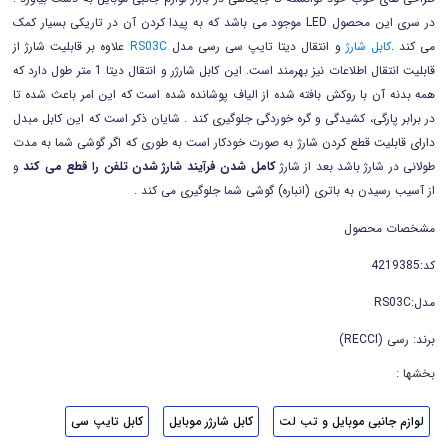
در سری این محصول LED موجود می باشد که به پیدا کردن آن در تاریکی بسیار کمک
می کند .
کابل شارژ
و انتقال دیتا تایپ سی رسی مدل
RS03C
علاوه بر قابلیت شارژ از
قابلیت انتقال اطلاعات نیز بهرمند است. این کابل شارژر و انتقال دیتا 1 متر طول دارد که
همه بدنه آن با روکش بافته شده از الیاف پوشانده شده است که این امر باعث شده تا
در برابر پارگی، کشیدگی و گره خوردگی جلوگیری کند . شایان ذکر است که این کابل مبدل
دارای قابلیت قطع کردن شارژ به صورت خودکار است به طوری که اگر گوشی شما به مدت
طولانی در شارژ باشد بعد از شارژ
کامل شدن فرآیند شارژ شدن تلفن را قطع می کند
و
از آسیب رسیدن به باتری (انباره) گوشی شما جلوگیری می کند .
مشخصات محصول
کد:4219385
مدل:RS03C
برند: رسی (RECCI)
بخشها :
لوازم جانبی موبایل و تب لت
کابل شارژر موبایل
کابل تایپ سی