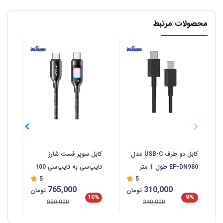
محصولات مرتبط
کابل دو طرف USB-C مدل
کابل سوپر فست شارژ
کاب
EP-DN980 طول 1 متر
تایپ‌سی به تایپ‌سی 100
سی  C
5
5
وات 1.2 متری یوسامز
765,000
310,000
تومان
تومان
SJ750
%
10%
9%
850,000
340,000