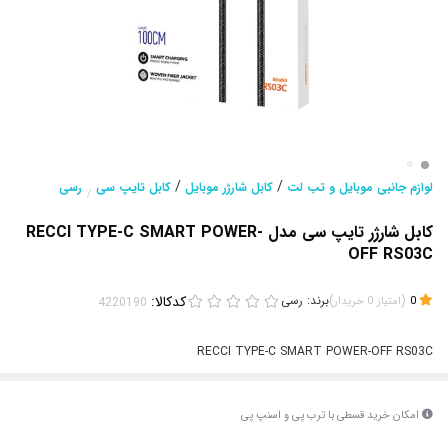
/
/
لوازم جانبی موبایل و تب لت
کابل شارژر موبایل
کابل تایپ سی
رسی
/
کابل شارژر تایپ سی مدل RECCI TYPE-C SMART POWER-
OFF RS03C
(
)
برند:
رسی
کدکالا:
0
امتیاز
0
خریدار
RECCI TYPE-C SMART POWER-OFF RS03C
امکان خرید قسطی با ترب پی و اسنپ پی