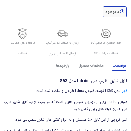
ناموجود
طبق قوانین مرجوعی کالا
ارسال تا حداکثر دو روز کاری
کالاها دارای ضمانت
ضمانت بازگشت کالا
ارسال تا حداکثر دو روز
ضمانت
توضیحات
مشخصات محصول
بازخوردها
کابل شارژر تایپ سی Ldnio مدل LS63
کابل
مدل LS63 توسط کمپانی Ldnio طراحی و ساخته شده است.
کمپانی Ldnio یکی از بهترین کمپانی هایی است که در زمینه تولید کابل شارژر تایپ
سی الدینو حرف هایی برای گفتن دارد.
آمپر خروجی از این کابل 2.4 هستش و به انواع کلگی های شارژر متصل می شود.
این شارژر برای تمام گوشی هایی که از پورت TYPE_Cپشتیبانی میکنند قابل استفاده می