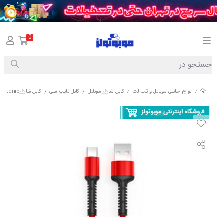
0
لوازم جانبی موبایل و تب لت
کابل شارژر موبایل
کابل تایپ سی
کابل شارژرLdnio مدل LS63
/
/
/
/