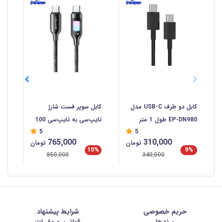
کابل دو طرف USB-C مدل
کابل سوپر فست شارژ
کاب
EP-DN980 طول 1 متر
تایپ‌سی به تایپ‌سی 100
سی  C
5
5
وات 1.2 متری یوسامز
765,000
310,000
تومان
تومان
SJ750
%
10%
9%
850,000
340,000
حریم خصوصی
شرايط پيشنهاد