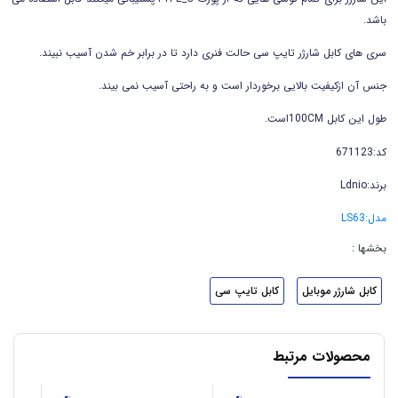
باشد.
سری های کابل شارژر تایپ سی حالت فنری دارد تا در برابر خم شدن آسیب نبیند.
جنس آن ازکیفیت بالایی برخوردار است و به راحتی آسیب نمی بیند.
طول این کابل 100CMاست.
کد:671123
برند:Ldnio
مدل:LS63
بخشها :
کابل شارژر موبایل
کابل تایپ سی
محصولات مرتبط