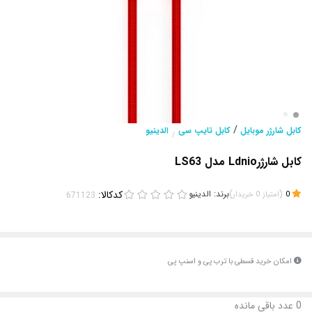
/
کابل شارژر موبایل
کابل تایپ سی
الدینیو
/
کابل شارژرLdnio مدل LS63
(
)
برند:
الدینیو
کدکالا:
0
امتیاز
0
خریدار
امکان خرید قسطی با ترب پی و اسنپ پی
0
عدد باقی مانده