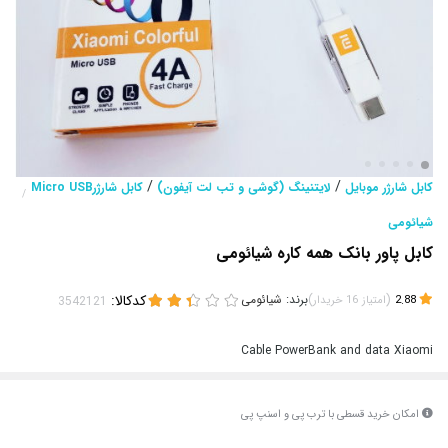
/
/
کابل شارژر موبایل
لایتنینگ (گوشی و تب لت آیفون)
کابل شارژرMicro USB
/
شیائومی
کابل پاور بانک همه کاره شیائومی
(
)
برند:
شیائومی
کدکالا:
2.88
امتیاز
16
خریدار
Cable PowerBank and data Xiaomi
امکان خرید قسطی با ترب پی و اسنپ پی