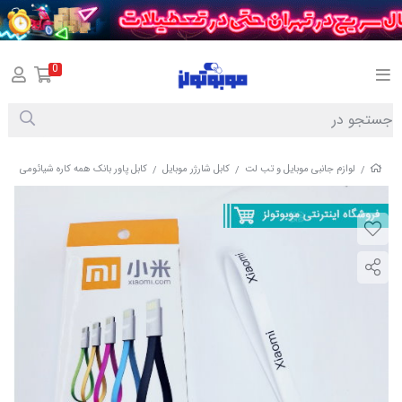
0
لوازم جانبی موبایل و تب لت
کابل شارژر موبایل
کابل پاور بانک همه کاره شیائومی
/
/
/