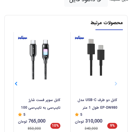
محصولات مرتبط
کابل دو طرف USB-C مدل
کابل سوپر فست شارژ
کاب
EP-DN980 طول 1 متر
تایپ‌سی به تایپ‌سی 100
سی  C
5
5
وات 1.2 متری یوسامز
765,000
310,000
تومان
تومان
SJ750
%
10%
9%
850,000
340,000