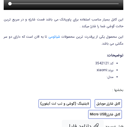
این کابل بسیار مناسب استفاده برای پاوربانک می باشد فست شارژه و در سریع ترین
حالت گوشی شما را شارژ میکند .
این محصول یکی از پرقدرت ترین محصولات
شیائومی
تا به الان است که دارای دو سر
مگنتی می باشد.
توضیحات:
کد:3542121
برند:xiaomi
مدل:
بخشها :
کابل شارژر موبایل
لایتنینگ (گوشی و تب لت آیفون)
کابل شارژرMicro USB
دانلود فایل
فایل ضمیمه: