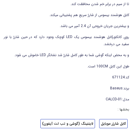
تا از سیم در برابر خم شدن محافظت کند.
کابل هوشمند بیسوس از شارژ سریع هم پشتیبانی میکند.
و بیشترین جریان خروجی آن 2.4 آمپر می باشد.
روی کانکتورکابل هوشمند بیسوس یک LED کوچک وجود دارد که در حین شارژ با نور
سفید می درخشد.
و به محض اینکه گوشی شما به طور کامل شارژ شد نشانگر LED خاموش می شود.
طول این کابل 100CM است.
کد:671124
برند:Baseus
مدل:CALCD-01
بخشها :
کابل شارژر موبایل
لایتنینگ (گوشی و تب لت آیفون)