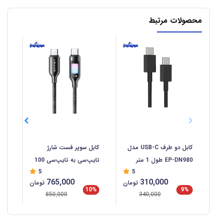
محصولات مرتبط
کابل دو طرف USB-C مدل
کابل سوپر فست شارژ
کاب
EP-DN980 طول 1 متر
تایپ‌سی به تایپ‌سی 100
سی  C
5
5
وات 1.2 متری یوسامز
765,000
310,000
تومان
تومان
SJ750
%
10%
9%
850,000
340,000