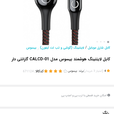
/
کابل شارژر موبایل
لایتنینگ (گوشی و تب لت آیفون)
بیسوس
/
کابل لایتنینگ هوشمند بیسوس مدل CALCD-01 گارانتی دار
(
)
برند:
بیسوس
کدکالا:
4
امتیاز
3
خریدار
امکان خرید قسطی با ترب پی و اسنپ پی
رنگ