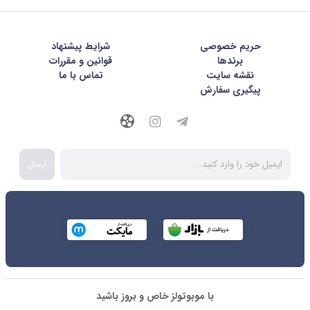
حریم خصوصی
شرايط پيشنهاد
برندها
قوانین و مقررات
نقشه سایت
تماس با ما
پیگیری سفارش
ارسال
با موبوتولز خاص و بروز باشید