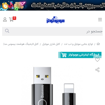
0
لوازم جانبی موبایل و تب لت
کابل شارژر موبایل
کابل لایتنینگ هوشمند بیسوس مدل CALCD-01 گارانتی دار
/
/
/