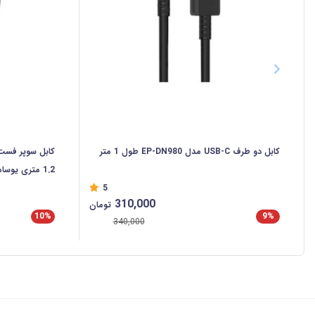
کابل دو طرف USB-C مدل EP-DN980 طول 1 متر
1.2 متری یوسامز SJ750
5
310,000
تومان
10%
9%
340,000