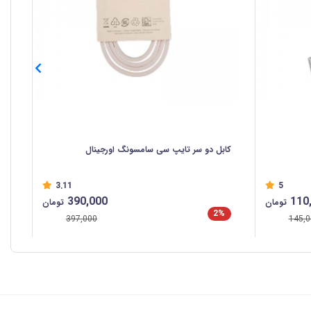
کابل دو سر تایپ سی سامسونگ اورجینال
کاب
3.11
5
390,000
110
تومان
تومان
2%
%
397,000
145,0