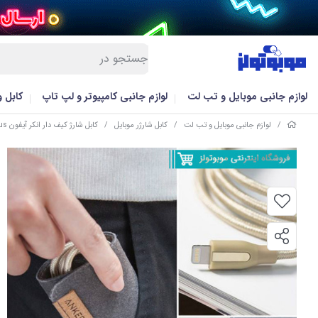
لوازم جانبی موبایل و تب لت
لوازم جانبی کامپیوتر و لپ تاپ
کابل 
/
لوازم جانبی موبایل و تب لت
/
کابل شارژر موبایل
/
کابل شارژ کیف دار انکر آیفون A8121 PowerLine Plus طول 0.9 مترباگارانتی