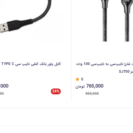
کابل سوپر فست شارژ تایپ‌سی به تایپ‌سی 100 وات
کابل پاور بانک کنفی تایپ سی TYPE C
5
,000
765,000
تومان
24%
00
850,000