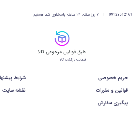
09129512161
|
۷ روز هفته، ۲۴ ساعته پاسخگوی شما هستیم
طبق قوانین مرجوعی کالا
ضمانت بازگشت کالا
حریم خصوصی
شرايط پيشنها
قوانین و مقررات
نقشه سایت
پیگیری سفارش