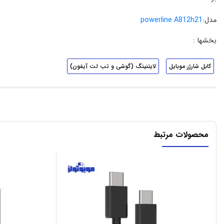
مدل
:powerline A812h21
بخشها :
کابل شارژر موبایل
لایتنینگ (گوشی و تب لت آیفون)
محصولات مرتبط