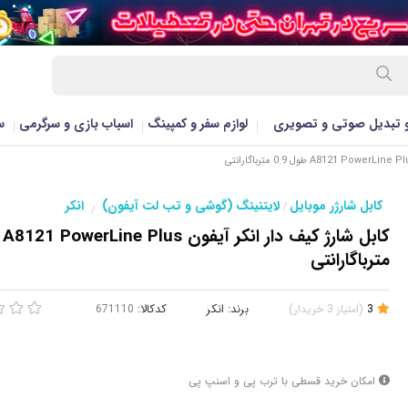
و تبدیل صوتی و تصویری
لوازم سفر و کمپینگ
اسباب بازی و سرگرمی
س
کابل شارژر موبایل
لایتنینگ (گوشی و تب لت آیفون)
انکر
/
/
مترباگارانتی
3
(
امتیاز
3
خریدار
)
برند:
انکر
کدکالا:
امکان خرید قسطی با ترب پی و اسنپ پی