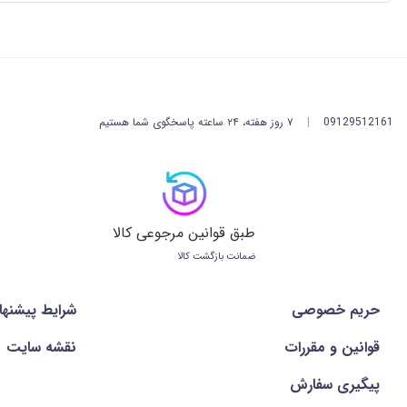
09129512161
|
۷ روز هفته، ۲۴ ساعته پاسخگوی شما هستیم
طبق قوانین مرجوعی کالا
ضمانت بازگشت کالا
حریم خصوصی
شرايط پيشنها
قوانین و مقررات
نقشه سایت
پیگیری سفارش