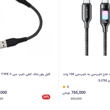
کابل سوپر فست شارژ تایپ‌سی به تایپ‌سی 100 وات
کابل پاور بانک کنفی تایپ سی TYPE C
5
,000
765,000
تومان
24%
00
850,000