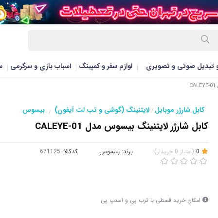
و تبدیل صوتی و تصویری
لوازم سفر و کمپینگ
اسباب بازی و سرگرمی
س
C
کابل شارژر موبایل
لایتنینگ (گوشی و تب لت آیفون)
بیسوس
/
/
کابل شارژر لایتنینگ بیسوس مدل CALEYE-01
0
(
امتیاز
0
خریدار
)
برند:
بیسوس
کدکالا:
امکان خرید قسطی با ترب پی و اسنپ پی