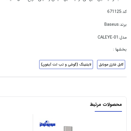
کد:671125
برند:Baseus
مدل:CALEYE-01
بخشها :
کابل شارژر موبایل
لایتنینگ (گوشی و تب لت آیفون)
محصولات مرتبط