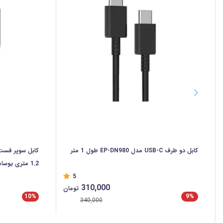
کابل دو طرف USB-C مدل EP-DN980 طول 1 متر
1.2 متری یوسامز SJ750
5
310,000
تومان
10%
9%
340,000