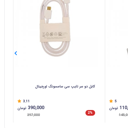
کابل دو سر تایپ سی سامسونگ اورجینال
کاب
3.11
5
390,000
110
تومان
تومان
2%
%
397,000
145,0