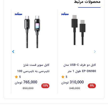
محصولات مرتبط
کابل دو طرف USB-C مدل
کابل سوپر فست شارژ
کاب
EP-DN980 طول 1 متر
تایپ‌سی به تایپ‌سی 100
سی  C
5
5
وات 1.2 متری یوسامز
765,000
310,000
تومان
تومان
SJ750
%
10%
9%
850,000
340,000