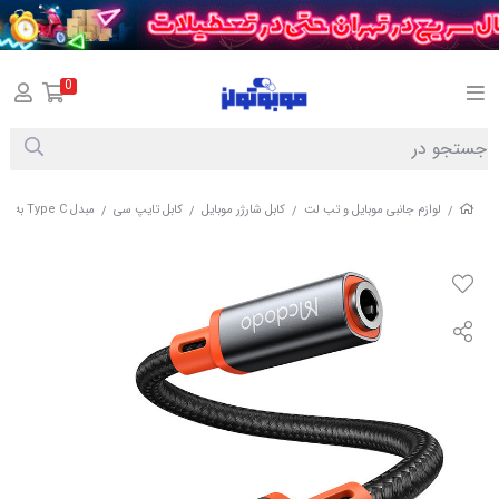
0
لوازم جانبی موبایل و تب لت
کابل شارژر موبایل
کابل تایپ سی
مبدل Type C به جک 3.5 میلیمتری مک دودو مدل CA-7561+گارانتی معتبر
/
/
/
/