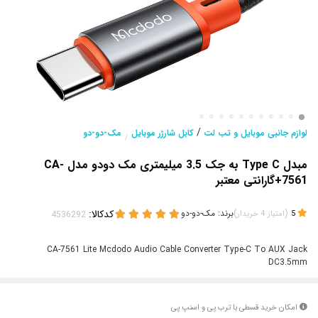
/
لوازم جانبی موبایل و تب لت
کابل شارژر موبایل
مک-دو-دو
/
مبدل Type C به جک 3.5 میلیمتری مک دودو مدل CA-
7561+گارانتی معتبر
(
)
برند:
مک-دو-دو
کدکالا:
5
امتیاز
4
خریدار
CA-7561 Lite Mcdodo Audio Cable Converter Type-C To AUX Jack
DC3.5mm
امکان خرید قسطی با ترب پی و اسنپ پی