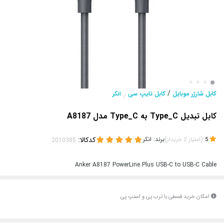
/
کابل شارژر موبایل
کابل تایپ سی
انکر
/
کابل تبدیل Type_C به Type_C مدل A8187
(
)
برند:
انکر
کدکالا:
5
امتیاز
2
خریدار
Anker A8187 PowerLine Plus USB-C to USB-C Cable
امکان خرید قسطی با ترب پی و اسنپ پی