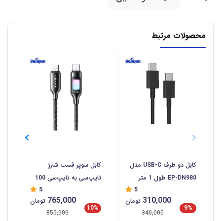
محصولات مرتبط
کابل دو طرف USB-C مدل
کابل سوپر فست شارژ
کاب
EP-DN980 طول 1 متر
تایپ‌سی به تایپ‌سی 100
سی  C
5
5
وات 1.2 متری یوسامز
765,000
310,000
تومان
تومان
SJ750
%
10%
9%
850,000
340,000