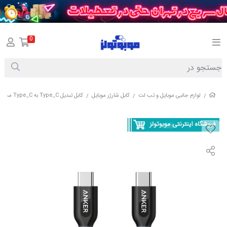
0
لوازم جانبی موبایل و تب لت
کابل شارژر موبایل
کابل تبدیل Type_C به Type_C مدل A8187
/
/
/