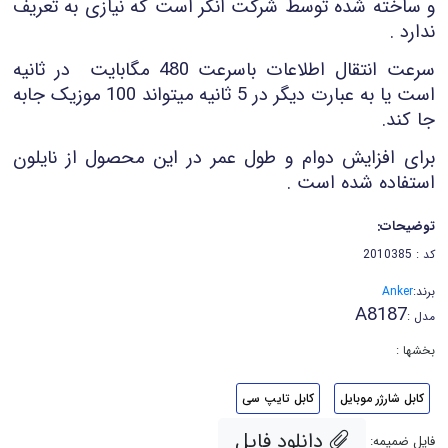
و ساخته شده توسط شرکت انکر است که نیازی به تعریف
ندارد .
سرعت انتقال اطلاعات باسرعت 480 مگابایت در ثانیه
است یا به عبارت دیگر در 5 ثانیه میتواند 100 موزیک جابه
جا کند.
برای افزایش دوام و طول عمر در این محصول از نایلون
استفاده شده است .
توضیحات:
کد : 2010385
برند:
Anker
A8187
مدل :
بخشها :
کابل شارژر موبایل
کابل تایپ سی
دانلود فایل
فایل ضمیمه: