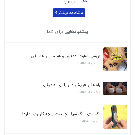
4%
8,000,000
مشاهده بیشتر
پیشنهادهایی
برای شما
بررسی تفاوت هدفون و هدست و هندزفری
15
مرداد
1404
راه های افزایش عمر باتری هندزفری
23
مرداد
1404
تکنولوژی مگ سیف چیست و چه کاربردی دارد؟
1
مرداد
1404