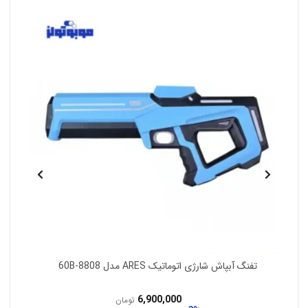
تفنگ آبپاش شارژی مدل 997-1
7,700,000
تومان