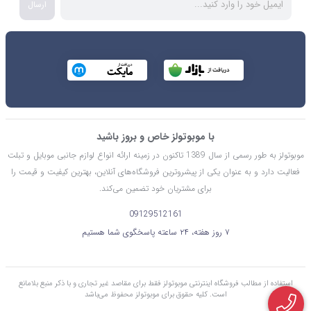
ارسال
با موبوتولز خاص و بروز باشید
موبوتولز به طور رسمی از سال 1389 تاکنون در زمینه ارائه انواع لوازم جانبی موبایل و تبلت
فعالیت دارد و به عنوان یکی از پیشروترین فروشگاه‌های آنلاین، بهترین کیفیت و قیمت را
برای مشتریان خود تضمین می‌کند.
09129512161
۷ روز هفته، ۲۴ ساعته پاسخگوی شما هستیم
استفاده از مطالب فروشگاه اینترنتی موبوتولز فقط برای مقاصد غیر تجاری و با ذکر منبع بلامانع
است. کليه حقوق برای موبوتولز محفوظ می‌باشد