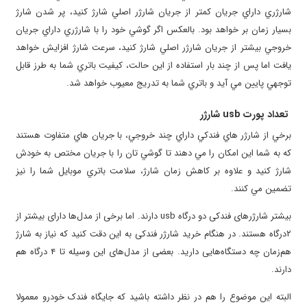
شارژري داراي جريان کمتر از جريان شارژر اصلي شارژ کنيد، پر شدن شارژ
بسيار زمان بر خواهد بود. بالعکس اگر گوشي خود را با شارژري داراي جريان
خروجي بيشتر از جريان شارژر اصلي شارژ کنيد، سرعت شارژ افزايش خواهد
يافت اما پس از چند بار استفاده از اين حالت، کيفيت باتري شما به طرز قابل
توجهي پايين مي آيد و باتري شما به تدريج معيوب خواهد شد.
تعداد پورت usb شارژر
برخي از شارژر هاي فندکي داراي چند خروجي، با جريان هاي متفاوت هستند
که به شما اين امکان را مي دهند تا گوشي تان را با جريان مختص به خودش
شارژ کنيد و علاوه بر کاهش زمان شارژ، سلامت باتري موبايل شما را نيز
تضمين مي کنند.
بیشتر شارژرهای فندکی دو درگاه usb دارند. اما برخی از مدل‌ها دارای بیشتر از
۲درگاه هستند. در هنگام خرید شارژر فندکی به این دقت کنید که نیاز به شارژ
هم‌زمان چه دستگاه‌هایی دارید. بعضی از مدل‌های این وسیله تا ۴ درگاه هم
دارند.
البته این موضوع را هم در نظر داشته باشید که جایگاه فندک خودرو معمولا