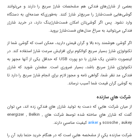
بعضی از شارژرهای فندکی هم مشخصات شارژ سریع را دارند و می‌توانند
گوشی‌هایی فست‌شارژ را سریع‌تر شارژ کنند. به‌طوری‌که صدمه‌ای به دستگاه
وارد نشود. پس اگر گوشی‌تان امکان فست‌شارژینگ دارد، در خرید شارژر
فندکی می‌توانید به سراغ مدل‌های فست‌شارژ بروید.
اگر گوشی هوشمند رده بالا و گران قیمتی دارید، ممکن است که گوشی شما از
تکنولوژی شارژ بسیار سریع کوالکوم برای افزایش سرعت شارژ استفاده کند. در
اینصورت داشتن یک شارژر با دو پورت USB که حداقل یکی از آنها مجهز به
تکنولوژی شارژ سریع باشد، بسیار ضروری است. مطمئن شوید که شارژر
فندکی مد نظر شما، گواهی نامه و مجوز لازم برای انجام شارژ سریع را دارد تا
به گوشی گران قیمت شما آسیب نرساند.
شرکت هاي سازنده
از ميان شرکت هايي که دست به توليد شارژر هاي فندکي زده اند، مي توان
گفت که شارژر هاي ساخته شده توسط شرکت هاي
energizer , Belkin ,
scosche , aukey
و
anker
کيفيت مناسبي دارند.
شرکت سازنده يکي از مشخصه هايي است که در هنگام خريد حتما بايد آن را