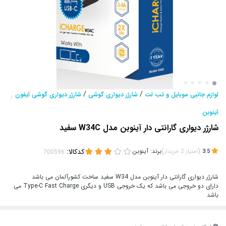
/
/
لوازم جانبی موبایل و تب لت
شارژر دیواری گوشی
شارژر دیواری گوشی آیفون
/
آینوبن
شارژر دیواری گارانتی دار آینوبن مدل W34C سفید
(
)
برند:
آینوبن
کدکالا:
3.5
امتیاز
2
خریدار
شارژر دیواری گارانتی دار آینوبن مدل W34 سفید ساخت کشورآلمان می باشد
دارای دو خروجی می باشد که یک خروجی USB و دیگری Type-C Fast Charge می
باشد