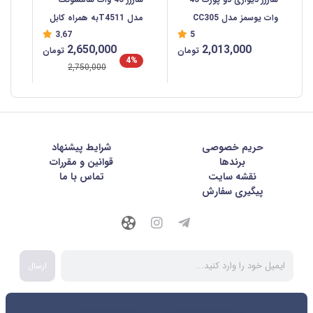
وات یوسمز مدل CC305
مدل T4511به همراه کابل
3.67
5
USB-C
2,650,000
2,013,000
تومان
تومان
4%
2,750,000
حریم خصوصی
شرايط پيشنهاد
برندها
قوانین و مقررات
نقشه سایت
تماس با ما
پیگیری سفارش
ارسال