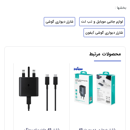
بخشها :
لوازم جانبی موبایل و تب لت
شارژر دیواری گوشی
شارژر دیواری گوشی آیفون
محصولات مرتبط
شارژر دیواری دو پورت 45
شارژر 45 وات سامسونگ