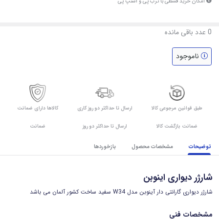
امکان خرید قسطی با ترب پی و اسنپ پی
0
عدد باقی مانده
ناموجود
طبق قوانین مرجوعی کالا
ارسال تا حداکثر دو روز کاری
کالاها دارای ضمانت
ضمانت بازگشت کالا
ارسال تا حداکثر دو روز
ضمانت
توضیحات
مشخصات محصول
بازخوردها
شارژر دیواری اینوبن
شارژر دیواری گارانتی دار آینوبن مدل W34 سفید ساخت کشور آلمان می باشد
مشخصات فنی