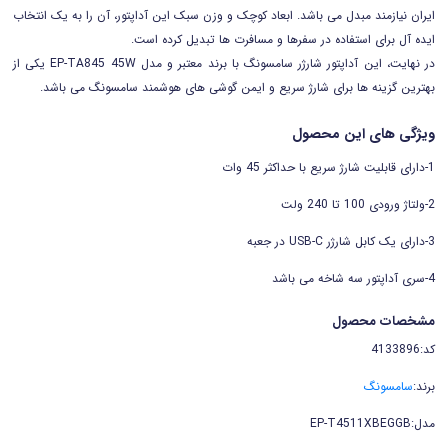
ایران نیازمند مبدل می باشد. ابعاد کوچک و وزن سبک این آداپتور، آن را به یک انتخاب
ایده آل برای استفاده در سفرها و مسافرت ها تبدیل کرده است.
در نهایت، این آداپتور شارژر سامسونگ با برند معتبر و مدل EP-TA845 45W یکی از
بهترین گزینه ها برای شارژ سریع و ایمن گوشی های هوشمند سامسونگ می باشد.
ویژگی های این محصول
1-دارای قابلیت شارژ سریع با حداکثر 45 وات
2-ولتاژ ورودی 100 تا 240 ولت
3-دارای یک کابل شارژر USB-C در جعبه
4-سری آداپتور سه شاخه می باشد
مشخصات محصول
کد:4133896
برند:
سامسونگ
مدل:EP-T4511XBEGGB