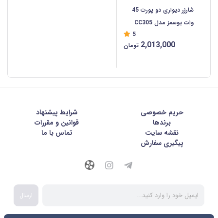
شارژر دیواری دو پورت 45
وات یوسمز مدل CC305
5
2,013,000
تومان
حریم خصوصی
شرايط پيشنهاد
برندها
قوانین و مقررات
نقشه سایت
تماس با ما
پیگیری سفارش
ارسال