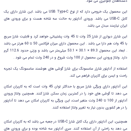
دستگاهتان جلوگیری می شود.
این محصول یک خروجی دارد که از نوع USB Type-C می باشد .این شارژر دارای یک
کابل USB-C می باشد. ورودی آداپتور به حالت سه شاخه هست و برای ورودی های
ایران نیازمند مبدل می باشد.
این شارژر دیواری از شارژ 25 وات تا 45 وات پشتیبانی خواهد کرد و قابلیت شارژ سریع
با 45 وات هم دارا می باشد . این محصول دارای میزان فرکانس 50 تا 60 هرتز می باشد
. ابعاد این محصول 89.3 × 30.1 × 53.1 میلی‌متر می باشد و وزنی حدود 112.6 گرم
دارد. ولتاژ ورودی این محصول از 100 ولت شروع و در 240 ولت تمام می شود .
استفاده از آداپتور شارژر سامسونگ برای شارژ گوشی های هوشمند سامسونگ یک تجربه
راحت و ایمن برای کاربران فراهم می کند.
این آداپتور دارای ویژگی شارژ سریع با حداکثر توان 45 وات است که به کاربران امکان
می دهد تا گوشی های خود را در کمترین زمان ممکن شارژ کنند. همچنین ولتاژ ورودی
آداپتور از 100 تا 240 ولت متغیر است، این ویژگی به کاربران امکان می دهد تا آداپتور
را در هر کشوری بدون نیاز به تغییر ولتاژ استفاده کنند.
همچنین، این آداپتور دارای یک کابل شارژ USB-C در جعبه می باشد که به کاربران امکان
می دهد به راحتی از آن استفاده کنند. سری آداپتور سه شاخه بوده و برای ورودی های