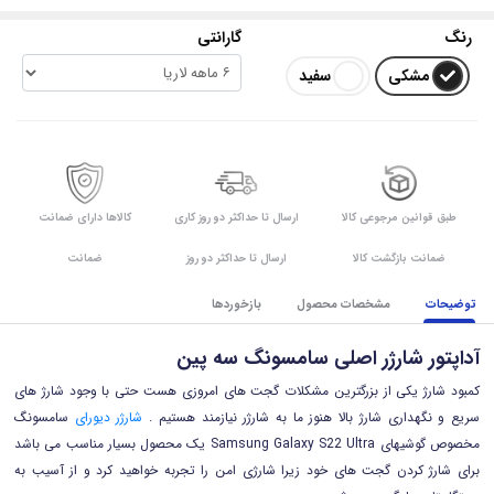
رنگ
گارانتی
مشکی
سفید
طبق قوانین مرجوعی کالا
ارسال تا حداکثر دو روز کاری
کالاها دارای ضمانت
ضمانت بازگشت کالا
ارسال تا حداکثر دو روز
ضمانت
توضیحات
مشخصات محصول
بازخوردها
آداپتور شارژر اصلی سامسونگ سه پین
کمبود شارژ یکی از بزرگترین مشکلات گجت های امروزی هست حتی با وجود شارژ های
سریع و نگهداری شارژ بالا هنوز ما به شارژر نیازمند هستیم .
شارژر دیورای
سامسونگ
مخصوص گوشیهای Samsung Galaxy S22 Ultra یک محصول بسیار مناسب می باشد
برای شارژ کردن گجت های خود زیرا شارژی امن را تجربه خواهید کرد و از آسیب به