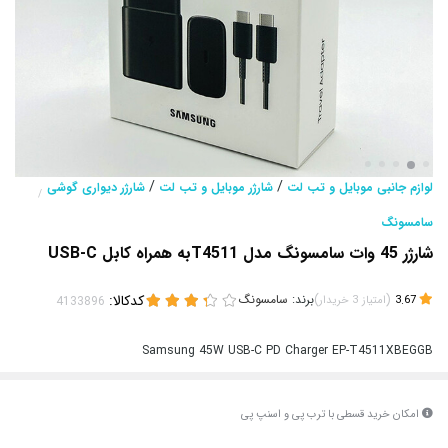
/
/
لوازم جانبی موبایل و تب لت
شارژر موبایل و تب لت
شارژر دیواری گوشی
/
سامسونگ
شارژر 45 وات سامسونگ مدل T4511به همراه کابل USB-C
(
)
برند:
سامسونگ
کدکالا:
3.67
امتیاز
3
خریدار
Samsung 45W USB-C PD Charger EP-T4511XBEGGB
امکان خرید قسطی با ترب پی و اسنپ پی