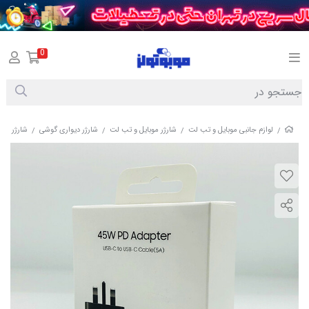
0
لوازم جانبی موبایل و تب لت
شارژر موبایل و تب لت
شارژر دیواری گوشی
شارژر 45 وات سامسونگ مدل T4511به همراه کابل USB-C
/
/
/
/