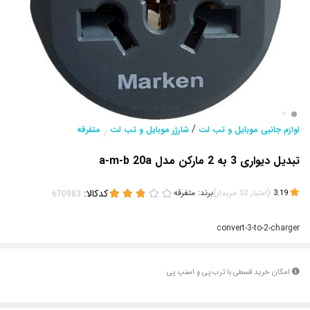
/
لوازم جانبی موبایل و تب لت
شارژر موبایل و تب لت
متفرقه
/
تبدیل دیواری 3 به 2 مارکن مدل a-m-b 20a
(
)
برند:
متفرقه
کدکالا:
3.19
امتیاز
52
خریدار
convert-3-to-2-charger
امکان خرید قسطی با ترب پی و اسنپ پی