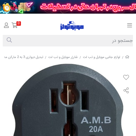
0
لوازم جانبی موبایل و تب لت
شارژر موبایل و تب لت
تبدیل دیواری 3 به 2 مارکن مدل a-m-b 20a
/
/
/