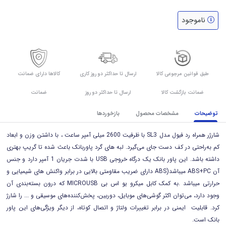
ناموجود
طبق قوانین مرجوعی کالا
ارسال تا حداکثر دو روز کاری
کالاها دارای ضمانت
ضمانت بازگشت کالا
ارسال تا حداکثر دو روز
ضمانت
توضیحات
مشخصات محصول
بازخوردها
شارژر همراه رد فیول مدل SL3 با ظرفیت 2600 میلی آمپر ساعت ، با داشتن وزن و ابعاد
کم به‌راحتی در کف دست جای می‌گیرد. لبه های گرد پاوربانک باعث شده تا گریپ بهتری
داشته باشد. این پاور بانک یک درگاه خروجی USB با شدت‌ جریان 1 آمپر دارد و جنس
آن ABS+PC میباشد(ABS دارای ضریب مقاومتی بالایی در برابر واکنش های شیمیایی و
حرارتی میباشد .به کمک کابل میکرو یو اس بی MICROUSB که درون بسته‌بندی آن
وجود دارد، می‌توان اکثر گوشی‌های موبایل، دوربین، پخش‌کننده‌های موسیقی و ... را شارژ
کرد. قابلیت ایمنی در برابر تغییرات ولتاژ و اتصال کوتاه، از دیگر ویژگی‌های این پاور
بانک است.