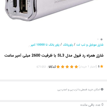
/
/
شارژر موبایل و تب لت
پاوربانک
پاور بانک تا 10000 آمپر
/
شارژر همراه رد فیول مدل SL3 با ظرفیت 2600 میلی آمپر ساعت
(
)
کدکالا:
5
امتیاز
1
خریدار
امکان خرید قسطی با ترب پی و اسنپ پی
0
عدد باقی مانده