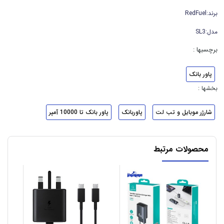
برند:RedFuel
مدل:SL3
برچسبها :
پاور بانک
بخشها :
شارژر موبایل و تب لت
پاوربانک
پاور بانک تا 10000 آمپر
محصولات مرتبط