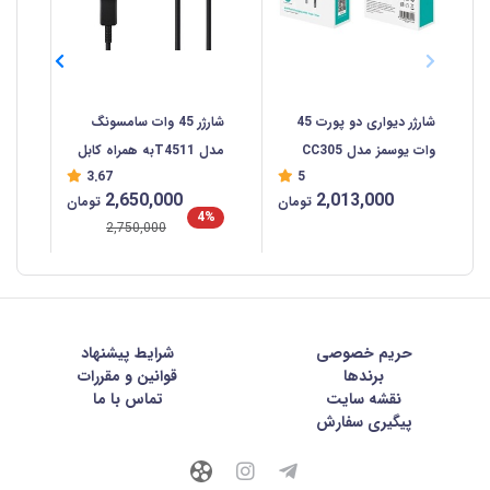
شارژر دیواری دو پورت 45
شارژر 45 وات سامسونگ
شار
وات یوسمز مدل CC305
مدل T4511به همراه کابل
3.67
5
USB-C
سی
2,650,000
2,013,000
تومان
تومان
4%
2,750,000
حریم خصوصی
شرايط پيشنهاد
برندها
قوانین و مقررات
نقشه سایت
تماس با ما
پیگیری سفارش