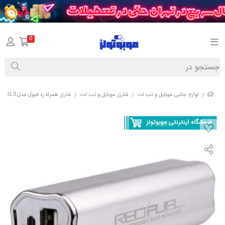
0
لوازم جانبی موبایل و تب لت
شارژر موبایل و تب لت
شارژر همراه رد فیول مدل SL3 با ظرفیت 2600 میلی آمپر ساعت
/
/
/