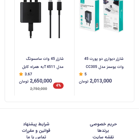
شارژر دیواری دو پورت 45
شارژر 45 وات سامسونگ
وات یوسمز مدل CC305
مدل T4511به همراه کابل
3.67
5
USB-C
2,650,000
2,013,000
تومان
تومان
4%
2,750,000
حریم خصوصی
شرايط پيشنهاد
برندها
قوانین و مقررات
نقشه سایت
تماس با ما