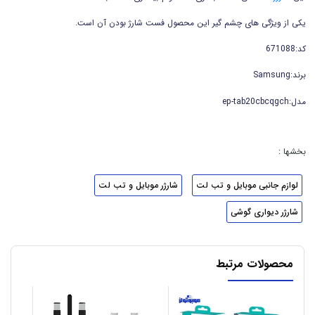
یکی از ویژگی های چشم گیر این محصول فست شارژ بودن آن است.
کد:671088
برند:Samsung
مدل:ep-tab20cbcqgch
بخشها :
لوازم جانبی موبایل و تب لت
شارژر موبایل و تب لت
شارژر دیواری گوشی
محصولات مرتبط