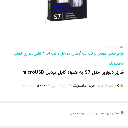
/
/
لوازم جانبی موبایل و تب لت
شارژر موبایل و تب لت
شارژر دیواری گوشی
/
سامسونگ
شارژر دیواری مدل S7 به همراه کابل تبدیل microUSB
(
)
برند:
سامسونگ
کدکالا:
0
امتیاز
0
خریدار
امکان خرید قسطی با ترب پی و اسنپ پی