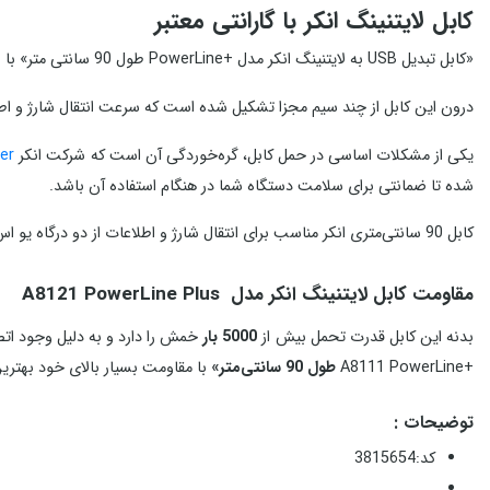
کابل لایتنینگ انکر با گارانتی معتبر
«کابل تبدیل USB به لایتنینگ انکر مدل +PowerLine طول 90 سانتی‌ متر» با روکش بسیار مقاوم ساخته شده است.
درون این کابل از چند سیم مجزا تشکیل شده است که سرعت انتقال شارژ و اطلاعات این محصول ر
یکی از مشکلات اساسی در حمل کابل، گره‌خوردگی آن است که شرکت انکر
er
شده تا ضمانتی برای سلامت دستگاه شما در هنگام استفاده آن باشد.
کابل 90 سانتی‌متری انکر مناسب برای انتقال شارژ و اطلاعات از دو درگاه یو اس بی USB و
مقاومت کابل لایتنینگ انکر مدل A8121 PowerLine Plus
بدنه این کابل قدرت تحمل بیش از
5000 بار
+A8111 PowerLine
طول 90 سانتی‌متر»
با مقاومت بسیار بالای خود بهتری
توضیحات :
کد:3815654