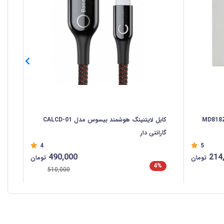
ه لایتنینگ مدل MD818ZM/A
کابل لایتنینگ هوشمند بیسوس مدل CALCD-01
سیم
گارانتی دار
4
5
490,000
214
تومان
تومان
4%
%
510,000