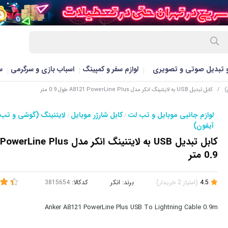
و تبدیل صوتی و تصویری
لوازم سفر و کمپینگ
اسباب بازی و سرگرمی
س
)
/
کابل تبدیل USB به لایتنینگ انکر مدل A8121 PowerLine Plus طول 0.9 متر
لوازم جانبی موبایل و تب لت
کابل شارژر موبایل
لایتنینگ (گوشی و تب
/
/
آیفون)
0.9 متر
4.5
(
امتیاز
2
خریدار
)
برند:
انکر
کدکالا:
Anker A8121 PowerLine Plus USB To Lightning Cable 0.9m