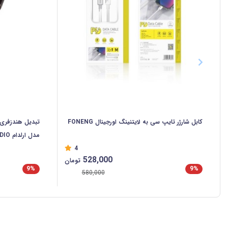
کابل شارژر تایپ سی به لایتنینگ اورجینال FONENG
تبدیل هندزفری 
مدل ا
OM ET-OT32i
4
528,000
تومان
9%
9%
580,000