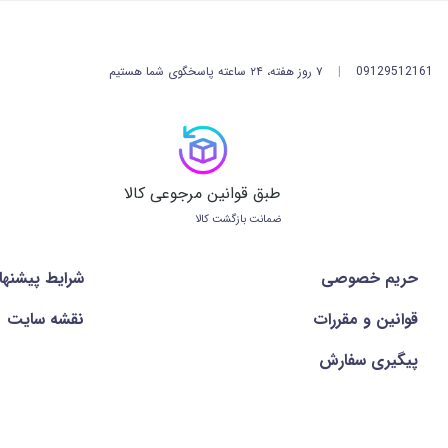
09129512161
|
۷ روز هفته، ۲۴ ساعته پاسخگوی شما هستیم
طبق قوانین مرجوعی کالا
ضمانت بازگشت کالا
حریم خصوصی
شرايط پيشنها
قوانین و مقررات
نقشه سایت
پیگیری سفارش