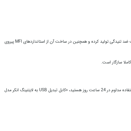
برای حل این مشکل بدنه‌ی کابل‌های مدل +A8111 PowerLine را با قابلیت ضد تنیدگی تولید کرده و همچنین در ساخت آن از استانداردهای MFI پیروی
کاملا سازگار است.
خمش را دارد و به دلیل وجود اتصالات لیزری در برابر کشیدگی نیز مقاومت بالایی دارد. اگر به دنبال کابلی برای استفاده مداوم در 24 ساعت روز هستید، «کابل تبدیل USB به لایتنینگ انکر مدل