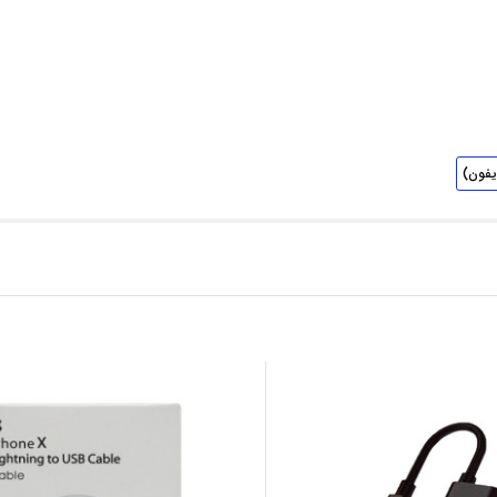
یفون)