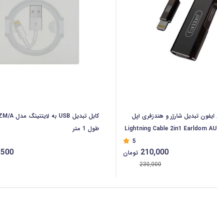
ایفون تبدیل شارژر و هندزفری اپل
کابل تبدیل USB ب
رلدام Lightning Cable 2in1 Earldom AUDIO
طول 1 متر
5
CONVERTER EARLD
,500
210,000
تومان
230,000