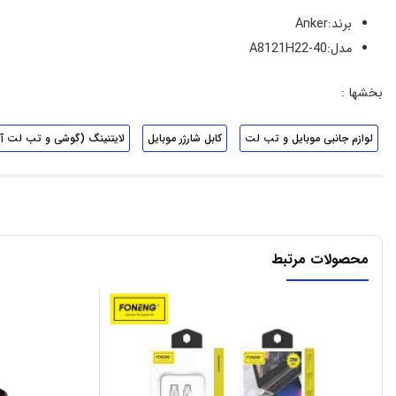
برند:Anker
مدل:A8121H22-40
بخشها :
لوازم جانبی موبایل و تب لت
کابل شارژر موبایل
لایتنینگ (گوشی و تب لت آ
محصولات مرتبط