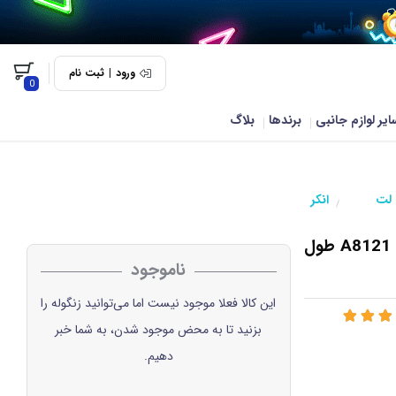
ورود
|
ثبت نام
0
ایر لوازم جانبی
برندها
بلاگ
 لت
انکر
/
کابل تبدیل USB به لایتنینگ انکر مدل A8121 PowerLine Plus طول
ناموجود
این کالا فعلا موجود نیست اما می‌توانید زنگوله را
بزنید تا به محض موجود شدن، به شما خبر
دهیم.