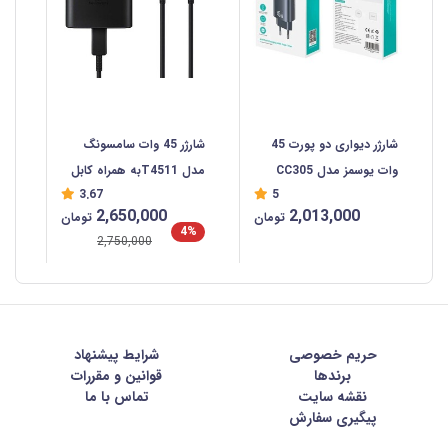
شارژر دیواری دو پورت 45
شارژر 45 وات سامسونگ
وات یوسمز مدل CC305
مدل T4511به همراه کابل
3.67
5
USB-C
2,650,000
2,013,000
تومان
تومان
4%
2,750,000
حریم خصوصی
شرايط پيشنهاد
برندها
قوانین و مقررات
نقشه سایت
تماس با ما
پیگیری سفارش