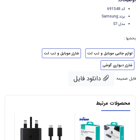
توضیحات:
کد:691548
برند:Samsung
مدل:S7
بخشها :
لوازم جانبی موبایل و تب لت
شارژر موبایل و تب لت
شارژر دیواری گوشی
دانلود فایل
فایل ضمیمه:
محصولات مرتبط