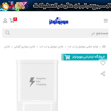
0
لوازم جانبی موبایل و تب لت
شارژر موبایل و تب لت
شارژر دیواری گوشی
شارژر 5 ولت 2 آمپر سامسونگ مدل s7
/
/
/
/