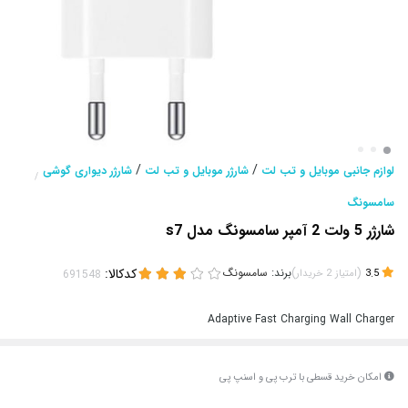
/
/
لوازم جانبی موبایل و تب لت
شارژر موبایل و تب لت
شارژر دیواری گوشی
/
سامسونگ
شارژر 5 ولت 2 آمپر سامسونگ مدل s7
(
)
برند:
سامسونگ
کدکالا:
3.5
امتیاز
2
خریدار
Adaptive Fast Charging Wall Charger
امکان خرید قسطی با ترب پی و اسنپ پی