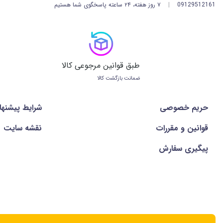
09129512161
|
۷ روز هفته، ۲۴ ساعته پاسخگوی شما هستیم
طبق قوانین مرجوعی کالا
ضمانت بازگشت کالا
حریم خصوصی
شرايط پيشنها
قوانین و مقررات
نقشه سایت
پیگیری سفارش