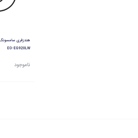
EO-EG920LW
ناموجود