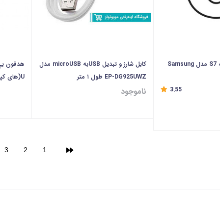
هندزفری سامسونگ S7 مدل Samsung
کابل شارژ و تبدیل USBبه microUSB مدل
EP-DG925UWZ طول ۱ متر
U(های کپی)
3.55
ناموجود
3
2
1