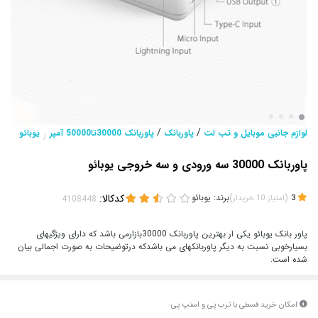
/
/
لوازم جانبی موبایل و تب لت
پاوربانک
پاوربانک 30000تا50000 آمپر
یوبائو
/
پاوربانک 30000 سه ورودی و سه خروجی یوبائو
(
)
برند:
یوبائو
کدکالا:
3
امتیاز
10
خریدار
پاور بانک یوبائو یکی ار بهترین پاوربانک 30000بازارمی باشد که دارای ویژگیهای
بسیارخوبی نسبت به دیگر پاوربانکهای می باشدکه درتوضیحات به صورت اجمالی بیان
شده است.
امکان خرید قسطی با ترب پی و اسنپ پی