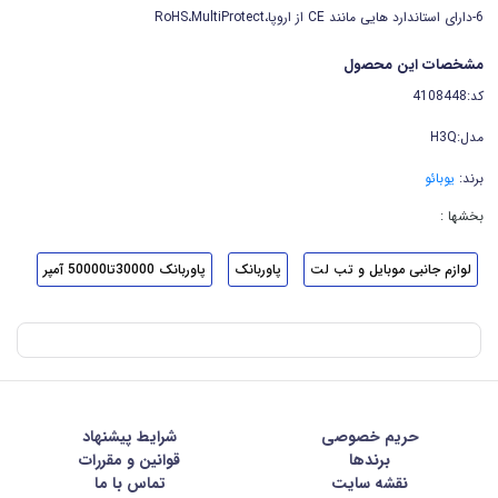
6-دارای استاندارد هایی مانند CE از اروپا،RoHS،MultiProtect
مشخصات این محصول
کد:4108448
مدل:H3Q
برند:
یوبائو
بخشها :
لوازم جانبی موبایل و تب لت
پاوربانک
پاوربانک 30000تا50000 آمپر
حریم خصوصی
شرايط پيشنهاد
برندها
قوانین و مقررات
نقشه سایت
تماس با ما