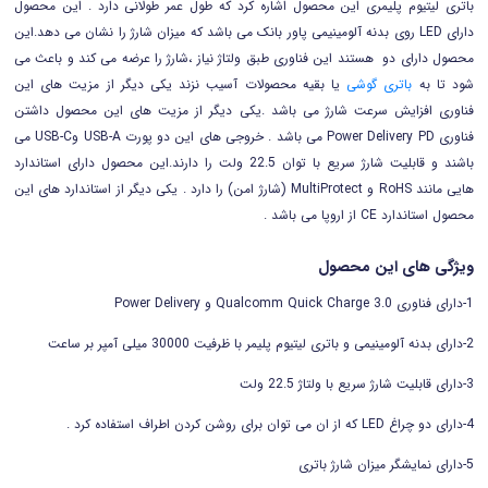
باتری لیتیوم پلیمری این محصول اشاره کرد که طول عمر طولانی دارد . این محصول
دارای LED روی بدنه آلومینیمی پاور بانک می باشد که میزان شارژ را نشان می دهد.این
محصول دارای دو
هستند این فناوری طبق ولتاژ نیاز ،شارژ را عرضه می کند و باعث می
شود تا به
باتری گوشی
یا بقیه محصولات آسیب نزند یکی دیگر از مزیت های این
فناوری افزایش سرعت شارژ می باشد .یکی دیگر از مزیت های این محصول داشتن
فناوری Power Delivery PD می باشد . خروجی های این دو پورت USB-A وUSB-C می
باشند و قابلیت شارژ سریع با توان 22.5 ولت را دارند.این محصول دارای استاندارد
هایی مانند RoHS و MultiProtect (شارژ امن) را دارد . یکی دیگر از استاندارد های این
محصول استاندارد CE از اروپا می باشد .
ویژگی های این محصول
1-دارای فناوری Qualcomm Quick Charge 3.0 و Power Delivery
2-دارای بدنه آلومینیمی و باتری لیتیوم پلیمر با ظرفیت 30000 میلی آمپر بر ساعت
3-دارای قابلیت شارژ سریع با ولتاژ 22.5 ولت
4-دارای دو چراغ LED که از ان می توان برای روشن کردن اطراف استفاده کرد .
5-دارای نمایشگر میزان شارژ باتری