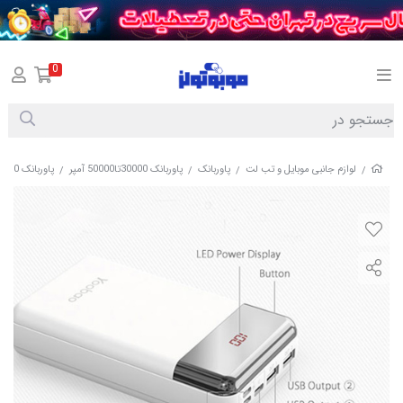
0
لوازم جانبی موبایل و تب لت
پاوربانک
پاوربانک 30000تا50000 آمپر
پاوربانک 30000 سه ورودی و سه خروجی یوبائو
/
/
/
/