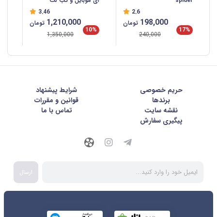
spider
ای موبایل و تب لت
3.46
2.6
1,210,000
198,000
تومان
تومان
10%
17%
1,350,000
240,000
حریم خصوصی
شرايط پيشنهاد
برندها
قوانین و مقررات
نقشه سایت
تماس با ما
پیگیری سفارش
ارسال