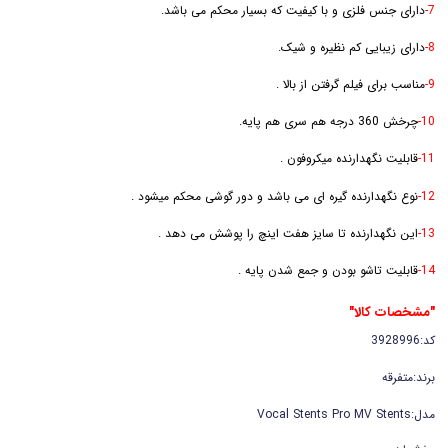
7-
دارای جنس فلزی و با کیفیت که بسیار محکم می باشد.
8-
دارای زیبایی کم نظیره و شیک.
9-
مناسب برای فیلم گرفتن از بالا .
10-
چرخش 360 درجه هم سری هم پایه.
11-
قابلیت نگهدارنده میکروفون .
12-
نوع نگهدارنده گیره ای می باشد و دور گوشی محکم میشود .
13-
این نگهدارنده تا سایز هفت اینچ را پوشش می دهد .
14-
قابلیت تاشو بودن و جمع شدن پایه .
"مشخصات کالا"
کد:3928996
برند:متفرقه
مدل:Vocal Stents Pro MV Stents