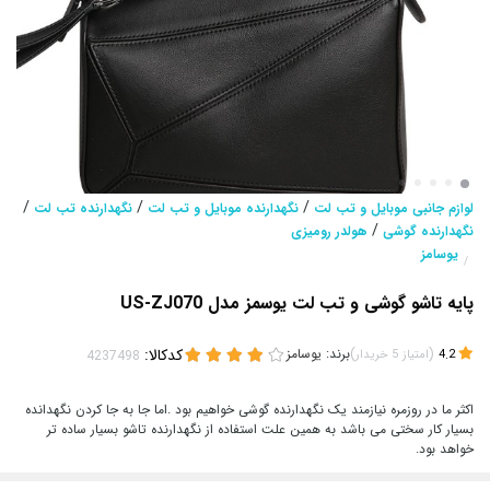
/
/
/
لوازم جانبی موبایل و تب لت
نگهدارنده موبایل و تب لت
نگهدارنده تب لت
/
نگهدارنده گوشی
هولدر رومیزی
یوسامز
/
پایه تاشو گوشی و تب لت یوسمز مدل US-ZJ070
(
)
برند:
یوسامز
کدکالا:
4.2
امتیاز
5
خریدار
اکثر ما در روزمره نیازمند یک نگهدارنده گوشی خواهیم بود .اما جا به جا کردن نگهدانده
بسیار کار سختی می باشد به همین علت استفاده از نگهدارنده تاشو بسیار ساده تر
خواهد بود.