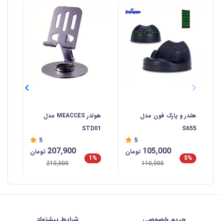
هلدر و پارک فون مدل
هولدر MEACCES مدل
نگه
rip
STD01
S655
5
5
207,900
105,000
تومان
تومان
%
1%
5%
210,000
110,000
حریم خصوصی
شرايط پيشنهاد