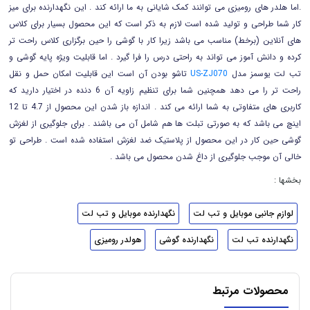
.اما هلدر های رومیزی می توانند کمک شایانی به ما ارائه کند . این نگهدارنده برای میز
کار شما طراحی و تولید شده است لازم به ذکر است که این محصول بسیار برای کلاس
های آنلاین (برخط) مناسب می باشد زیرا کار با گوشی را حین برگزاری کلاس راحت تر
کرده و دانش آموز می تواند به راحتی درس را فرا گیرد . اما قابلیت ویژه پایه گوشی و
تب لت یوسمز مدل
US-ZJ070
تاشو بودن آن است این قابلیت امکان حمل و نقل
راحت تر را می دهد همچنین شما برای تنظیم زاویه آن 6 دنده در اختیار دارید که
کاربری های متفاوتی به شما ارائه می کند . اندازه باز شدن این محصول از
4.7 تا 12
اینچ می باشد که به صورتی تبلت ها هم شامل آن می باشند . برای جلوگیری از لغزش
گوشی حین کار در این محصول از پلاستیک ضد لغزش استفاده شده است . طراحی تو
خالی آن موجب جلوگیری از داغ شدن محصول می باشد .
بخشها :
لوازم جانبی موبایل و تب لت
نگهدارنده موبایل و تب لت
نگهدارنده تب لت
نگهدارنده گوشی
هولدر رومیزی
محصولات مرتبط