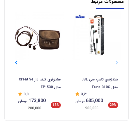
محصولات مرتبط
هندزفری تایپ سی JBL
هندزفری کیف دار Creative
مدل Tune 310C
مدل EP-530
با 
3.8
3.21
/A
%
173,800
635,000
تومان
تومان
13%
29%
200,000
900,000