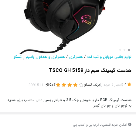
/
/
لوازم جانبی موبایل و تب لت
هندزفری
هندزفری و هدفون باسیم
تسکو
/
هدست گیمینگ سیم دار TSCO GH 5159
(
)
برند:
تسکو
کدکالا:
4
امتیاز
3
خریدار
هدست گیمینگ RGB دار با خروجی جک 3.5 و طراحی بسیار عالی مناسب برای هدیه
به نوجوانان و جوانان گیمر
امکان خرید قسطی با ترب پی و اسنپ پی