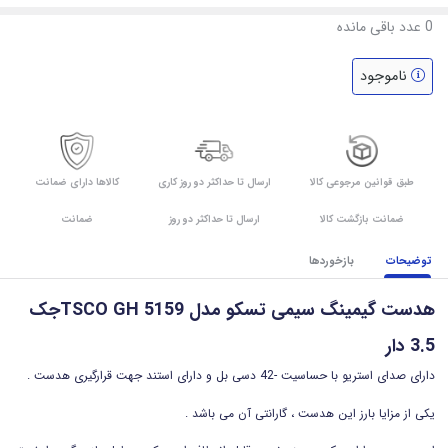
0
عدد باقی مانده
ناموجود
طبق قوانین مرجوعی کالا
ارسال تا حداکثر دو روز کاری
کالاها دارای ضمانت
ضمانت بازگشت کالا
ارسال تا حداکثر دو روز
ضمانت
توضیحات
بازخوردها
هدست گیمینگ سیمی تسکو مدل TSCO GH 5159جک
3.5 دار
دارای صدای استریو با حساسیت -42 دسی بل و دارای استند جهت قرارگیری هدست .
یکی از مزایا بارز این هدست ، گارانتی آن می باشد .