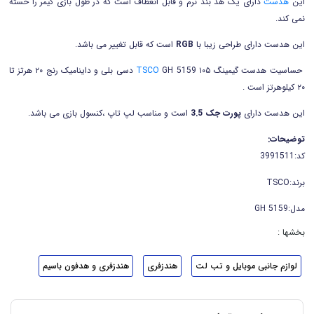
این
هدست
دارای یک هد بند نرم و قابل انعطاف است که در طول بازی گیمر را خسته
نمی کند.
این هدست دارای طراحی زیبا با
RGB
است که قابل تغییر می باشد.
حساسیت هدست گیمینگ
TSCO
GH 5159 ۱۰۵ دسی بلی و داینامیک رنج ۲۰ هرتز تا
۲۰ کیلوهرتز است .
این هدست دارای
پورت جک 3.5
است و مناسب لپ تاپ ،کنسول بازی می باشد.
توضیحات:
کد:
3991511
برند:
TSCO
مدل:
GH 5159
بخشها :
لوازم جانبی موبایل و تب لت
هندزفری
هندزفری و هدفون باسیم