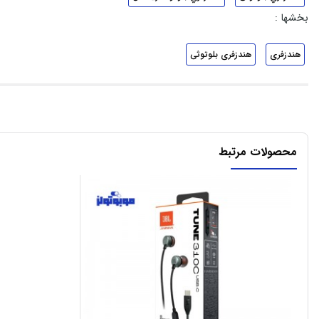
بخشها :
هندزفری
هندزفری بلوتوثی
محصولات مرتبط