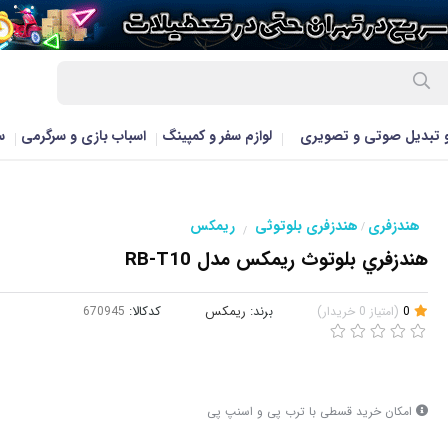
و تبدیل صوتی و تصویری
لوازم سفر و کمپینگ
اسباب بازی و سرگرمی
س
هندزفری
هندزفری بلوتوثی
ریمکس
/
/
هندزفري بلوتوث ريمکس مدل RB-T10
0
(
امتیاز
0
خریدار
)
برند:
ریمکس
کدکالا:
امکان خرید قسطی با ترب پی و اسنپ پی