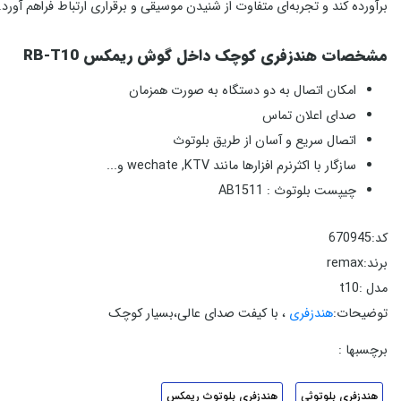
برآورده کند و تجربه‌ای متفاوت از شنیدن موسیقی و برقراری ارتباط فراهم آورد.
مشخصات هندزفری کوچک داخل گوش ريمکس RB-T10
امکان اتصال به دو دستگاه به صورت همزمان
صدای اعلان تماس
اتصال سریع و آسان از طریق بلوتوث
سازگار با اکثرنرم افزارها مانند wechate ,KTV و...
چیپست بلوتوث : AB1511
کد:670945
برند:remax
مدل :t10
توضیحات:
هندزفری
، با کیفت صدای عالی،بسیار کوچک
برچسبها :
هندزفري بلوتوثی
هندزفري بلوتوث ريمکس