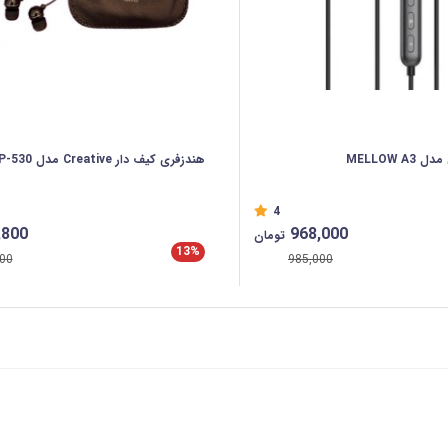
MELLOW 
هندزفری کیف دار Creative مدل EP-530
4
,800
968,000
تومان
13%
00
985,000