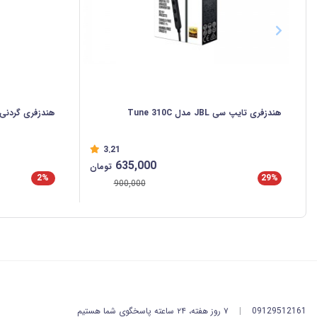
هندزفری تایپ سی JBL مدل Tune 310C
هندزفری گردنی مدل A3
3.21
635,000
تومان
2%
29%
900,000
09129512161
|
۷ روز هفته، ۲۴ ساعته پاسخگوی شما هستیم