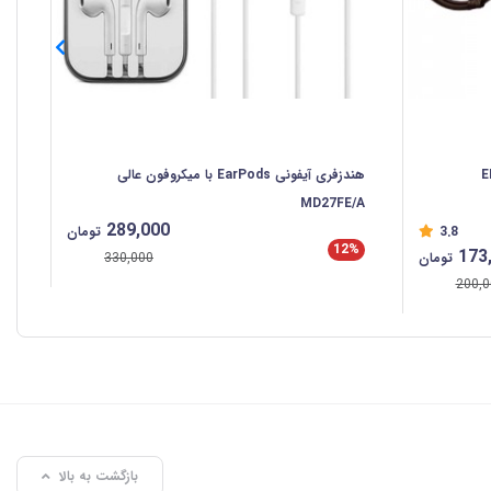
هندزفری آیفونی EarPods با میکروفون عالی
هند
MD27FE/A
289,000
3.8
تومان
12%
173
تومان
330,000
%
200,0
بازگشت به بالا