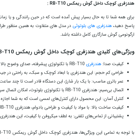
هندزفری کوچک داخل گوش ريمکس RB-T10 :
برای همه شما تا به حال بسیار پیش آمده است که در حین رانندگی و یا زما
پاسخ دهید،
هندزفری های بلوتوثی
در مدل های متفاوت به همین منظور طراحی 
ارگونومی گوش سازگاری کامل داشته باشد.
ویژگی‌های کلیدی هندزفری کوچک داخل گوش ريمکس RB-T10
کیفیت صدا:
هندزفری
RB-T10 با تکنولوژی پیشرفته، صدای وضوح بالا و بیس قوی را ارائه می‌دهد، که تجربه شنیداری لذت‌بخشی را برای کاربران فراهم می‌کند.
طراحی کم حجم: این هندزفری با ابعاد کوچک و سبک، به راحتی در جیب
عمر باتری مناسب: با یک بار شارژ، این دستگاه قادر است تا چند ساعت 
اتصال بی‌سیم: هندزفری RB-T10 با تکنولوژی بلوتوث، امکان اتصال سریع و پایدار به دستگاه‌های مختلف را فراهم می‌کند، بدون اینکه نیازی به کابل‌های مزاحم باشد.
کنترل آسان: این محصول دارای کنترل‌های لمسی است که به شما اجازه 
کیفیت ساخت بالا: با مواد با کیفیت و طراحی بادوام، هندزفری RB-T10 مقاوم در برابر آسیب‌ها و استفاده روزمره است.
پشتیبانی از تماس‌های تلفنی: به لطف میکروفن با کیفیت، این هندزفری 