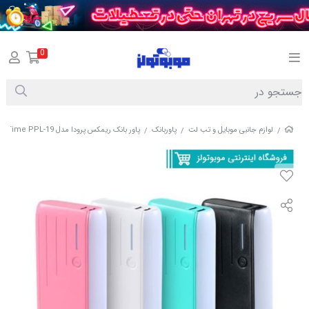
0
لوازم جانبی موبایل و تب لت
پاوربانک
پاور بانک ريمکس پرودا مدل Time PPL-19 با ظرفيت 12000 ميلي آمپر ساعت
/
/
/