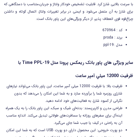
با سرعت بالایی شارژ کرد. قابلیت تشخیص خودکار ولتاژ و جریان،متناسب با دستگاهی که
برای شارژ به آن متصل می‌شود و ایمنی در برابر تغییرات ولتاژ، اتصال کوتاه و داشتن
چراغ‌قوه قوی انعطاف پذیر، از دیگر ویژگی‌های این پاور بانک است.
کد : 670964
برند : proda
مدل :ppl-19
سایر ویژگی های پاور بانک ريمکس پرودا مدل Time PPL-19 با
ظرفيت 12000 ميلي آمپر ساعت
ظرفیت بالا: با ظرفیت 12000 میلی آمپر ساعت، این پاور بانک می‌تواند نیازهای
شارژی روزمره شما را برآورده سازد و به شما این امکان را می‌دهد که بدون
نگرانی از کمبود شارژ، به فعالیت‌های خود ادامه دهید.
طراحی مدرن و کاربرپسند: بدنه‌ای شیک و سبک، این پاور بانک را به یک همراه
ایده‌آل برای سفرهای روزانه یا مسافرت‌های طولانی تبدیل می‌کند. اندازه مناسب
آن به راحتی در کیف یا جیب شما جای می‌گیرد.
دو
پورت خروجی: این محصول دارای
دو
پورت USB است که به شما این امکان