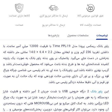
طبق قوانین مرجوعی کالا
ارسال تا حداکثر دو روز کاری
کالاها دارای ضمانت
ضمانت بازگشت کالا
ارسال تا حداکثر دو روز
ضمانت
توضیحات
مشخصات محصول
بازخوردها
پاور بانک ريمکس پرودا مدل Time PPL-19 با ظرفيت 12000 ميلي آمپر ساعت، با
داشتن تقریبا 236 گرم وزن و ابعادی معادل 2.2 × 6.4 × 14.0 سانتی متر داشته که
به‌راحتی در دست جای می‌گیرد. پلاستیک بر روی بدنه پاور بانک به صورت یک پارچه
کشیده شده،انحنای لبه ها و طرح بدنه باعث می‌شود که محصول خوش‌دست‌تر باشد و
گریپ بهتری داشته باشد.این پاوربانک را عده ای به نام پلیسی می شناسن چراکه چراغ
قوه ی بزرگ و پر نور آن دارای چندین حالت نوردهی بوده که یک حالت آن به صورت
نور قرمز و آبی دقیقا مشابه دزدگیر پلیس می باشد.
این
پاور بانک
2 درگاه خروجی USB با شدت‌ جریان 2 آمپر داشته و قابلیت شارژ
دودستگاه را به طور همزمان را نیز داراست.نمایشگر درصد شارژ نیز به صورت یک چراغ
LED بزرگمی باشد. به کمک کابل میکرو یو اس بیMICROUSB فلتی که درون بسته‌بندی
آن وجود دارد، می‌توان اکثر گوشی‌های موبایل، دوربین، پخش‌کننده‌های موسیقی و ... را