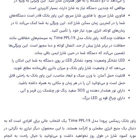
را می‌دهد تا
دو
دستگاه را به طور همزمان شارژ کنید. این ویژگی به ویژه در
مواقعی که چندین دستگاه نیاز به شارژ دارند، بسیار کاربردی است.
فناوری شارژ سریع: با فناوری شارژ سریع، این پاور بانک قادر است دستگاه‌های
شما را در کمترین زمان ممکن شارژ کند. این ویژگی به شما کمک می‌کند تا در
زمان‌های کوتاه، انرژی مورد نیاز خود را تأمین کنید.
حفاظت چندگانه: پاور بانک مدل Time PPL-19 به سیستم‌های حفاظتی مانند
حفاظت در برابر شارژ بیش از حد، اتصال کوتاه و دما مجهز است. این ویژگی‌ها
تضمین می‌کند که دستگاه شما در حین شارژ ایمن باقی بماند.
LED نشانگر وضعیت: وجود نشانگر LED بر روی دستگاه به شما این امکان را
می‌دهد که از وضعیت شارژ پاور بانک و میزان باتری باقی‌مانده مطلع شوید.
قابلیت حمل آسان: با وزن سبک و ابعاد مناسب، این پاور بانک به راحتی قابل
حمل است و می‌توانید آن را در هر زمان و مکانی به همراه داشته باشید.
دارای نور هشدار دهنده ی SOS سفید رنگ نور چشمک زن قرمز و آبی .
دارای چراغ قوه ی LED بزرگ.
پاور بانک ريمکس پرودا مدل Time PPL-19 یک انتخاب عالی برای افرادی است که به
دنبال یک منبع انرژی مطمئن و کارآمد هستند. با این محصول، دیگر نیازی به نگرانی در
مورد کمبود شارژ در طول روز نخواهید داشت و می‌توانید با خیال راحت به انجام