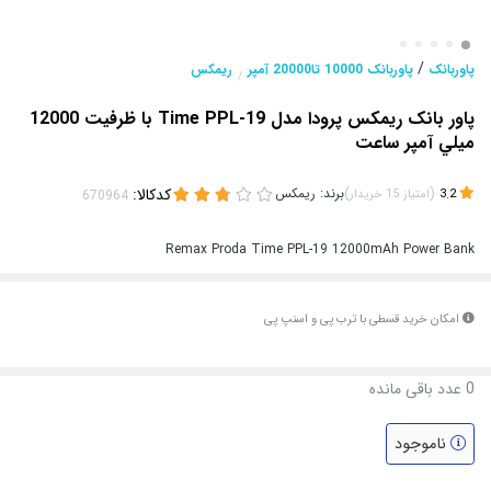
/
پاوربانک
پاوربانک 10000 تا20000 آمپر
ریمکس
/
پاور بانک ريمکس پرودا مدل Time PPL-19 با ظرفيت 12000
ميلي آمپر ساعت
(
)
برند:
ریمکس
کدکالا:
3.2
امتیاز
15
خریدار
Remax Proda Time PPL-19 12000mAh Power Bank
امکان خرید قسطی با ترب پی و اسنپ پی
0
عدد باقی مانده
ناموجود