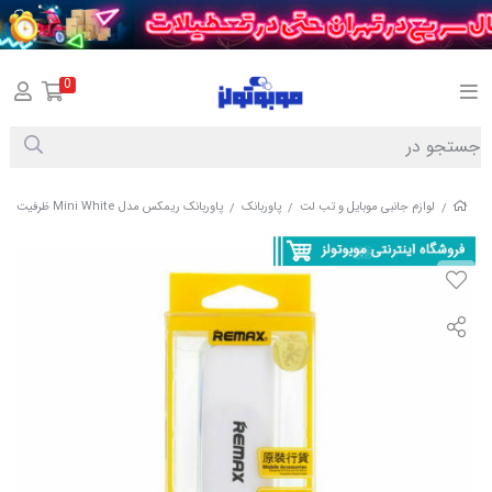
0
لوازم جانبی موبایل و تب لت
پاوربانک
پاوربانک ریمکس مدل Mini White ظرفیت 2600 میلی آمپر ساعت
/
/
/