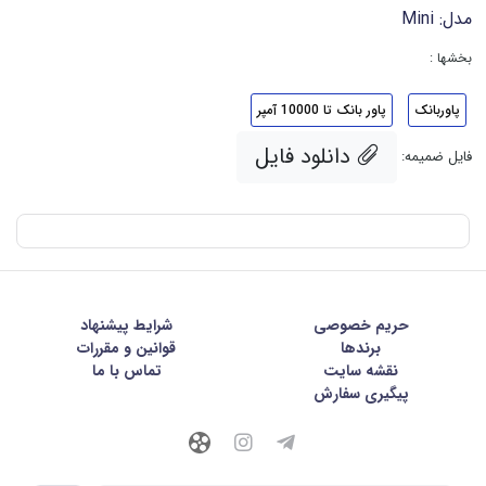
مدل:
Mini
بخشها :
پاوربانک
پاور بانک تا 10000 آمپر
دانلود فایل
فایل ضمیمه:
حریم خصوصی
شرايط پيشنهاد
برندها
قوانین و مقررات
نقشه سایت
تماس با ما
پیگیری سفارش