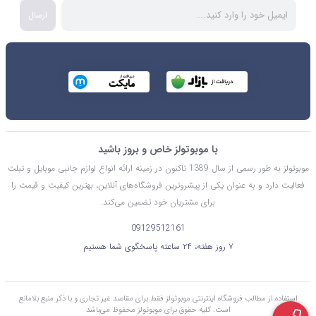
ارسال
با موبوتولز خاص و بروز باشید
موبوتولز به طور رسمی از سال 1389 تاکنون در زمینه ارائه انواع لوازم جانبی موبایل و تبلت
فعالیت دارد و به عنوان یکی از پیشروترین فروشگاه‌های آنلاین، بهترین کیفیت و قیمت را
برای مشتریان خود تضمین می‌کند.
09129512161
۷ روز هفته، ۲۴ ساعته پاسخگوی شما هستیم
استفاده از مطالب فروشگاه اینترنتی موبوتولز فقط برای مقاصد غیر تجاری و با ذکر منبع بلامانع
است. کليه حقوق برای موبوتولز محفوظ می‌باشد