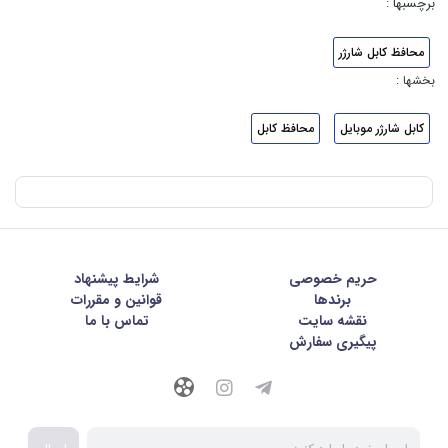
برچسبها :
محافظ کابل شارژر
بخشها :
کابل شارژر موبایل
محافظ کابل
حریم خصوصی
شرايط پيشنهاد
برندها
قوانین و مقررات
نقشه سایت
تماس با ما
پیگیری سفارش