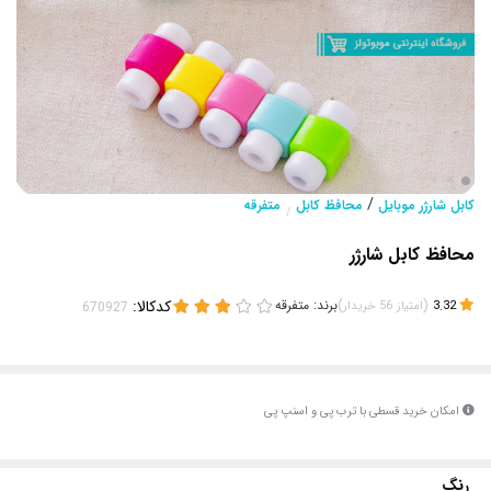
/
کابل شارژر موبایل
محافظ کابل
متفرقه
/
محافظ کابل شارژر
(
)
برند:
متفرقه
کدکالا:
3.32
امتیاز
56
خریدار
امکان خرید قسطی با ترب پی و اسنپ پی
رنگ