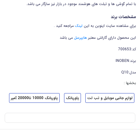
با تمام گوشی ها و تبلت های هوشمند موجود در بازار نیز سازگار می باشد.
مشخصات برند
برای مشاهده سایت اینوبن به این
لینک
مراجعه کنید .
این محصول دارای گارانتی معتبر
هایپرسل
می باشد
کد:700653
برند:INOBEN
مدل:Q10
بخشها :
لوازم جانبی موبایل و تب لت
پاوربانک
پاوربانک 10000 تا20000 آمپر