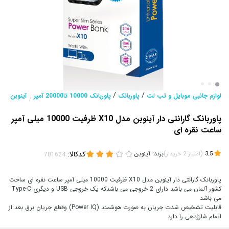
/
/
لوازم جانبی موبایل و تب لت
پاوربانک
پاوربانک 10000 تا20000 آمپر
آینوبن
/
پاوربانک گارانتی دار آینوبن مدل X10 ظرفیت 10000 میلی آمپر
ساعت نقره ای
(
)
برند:
آینوبن
کدکالا:
3.5
امتیاز
2
خریدار
پاوربانک گارانتی دار آینوبن مدل X10 ظرفیت 10000 میلی آمپر ساعت نقره ای ساخت
کشور آلمان می باشد دارای 2 خروجی می باشدکه یک خروجی USB و دیگری Type-C
می باشد
قابلیت تشخیص شدت جریان به صورت هوشمند (Power IQ) وقطع جریان برق بعد از
اتمام شارژدهی را دارد