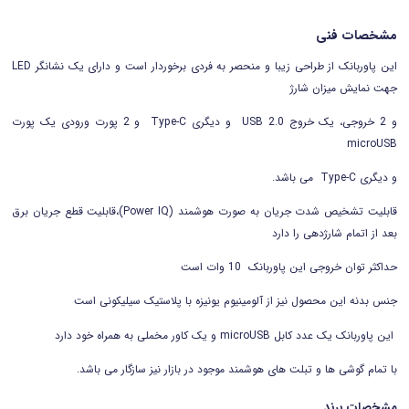
مشخصات فنی
این پاوربانک از طراحی زیبا و منحصر به فردی برخوردار است و داراى یک نشانگر LED
جهت نمایش میزان شارژ
و 2 خروجی، یک خروج 2.0 USB و دیگری Type-C و 2 پورت ورودی
یک پورت
microUSB
و دیگری Type-C می باشد.
قابلیت تشخیص شدت جریان به صورت هوشمند (Power IQ)،قابلیت قطع جریان برق
بعد از اتمام شارژدهی را دارد
حداکثر توان خروجی این پاوربانک 10 وات است
جنس بدنه این محصول نیز از آلومینیوم یونیزه با پلاستیک سیلیکونی است
این پاوربانک یک عدد کابل microUSB و یک کاور مخملی به همراه خود دارد
با تمام گوشی ها و تبلت های هوشمند موجود در بازار نیز سازگار می باشد.
مشخصات برند