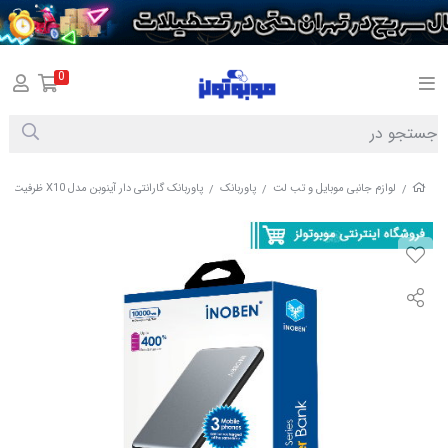
0
لوازم جانبی موبایل و تب لت
پاوربانک
پاوربانک گارانتی دار آینوبن مدل X10 ظرفیت 10000 میلی آمپر ساعت نقره ای
/
/
/