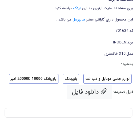
برای مشاهده سایت اینوبن به این
لینک
مراجعه کنید .
این محصول دارای گارانتی معتبر
هایپرسل
می باشد .
کد:701624
برند:INOBEN
مدل:X10 خاکستری
بخشها :
لوازم جانبی موبایل و تب لت
پاوربانک
پاوربانک 10000 تا20000 آمپر
دانلود فایل
فایل ضمیمه: