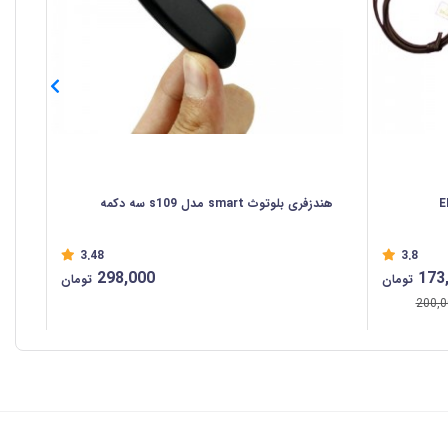
هندزفری بلوتوث smart مدل s109 سه دکمه
/A
3.48
3.8
%
298,000
173
تومان
تومان
200,0