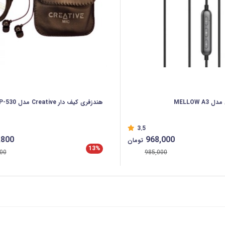
MELLOW 
هندزفری کیف دار Creative مدل EP-530
3.5
,800
968,000
تومان
13%
00
985,000