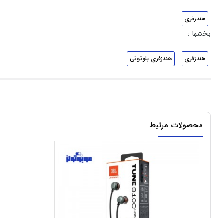
هندزفری
بخشها :
هندزفری
هندزفری بلوتوثی
محصولات مرتبط