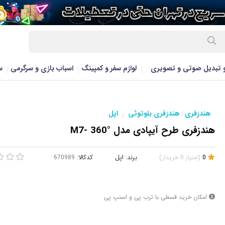
و تبدیل صوتی و تصویری
لوازم سفر و کمپینگ
اسباب بازی و سرگرمی
س
هندزفری
هندزفری بلوتوثی
اپل
/
/
هندزفری طرح آیپادی مدل M7- 360°
0
(
امتیاز
0
خریدار
)
برند:
اپل
کدکالا:
امکان خرید قسطی با ترب پی و اسنپ پی