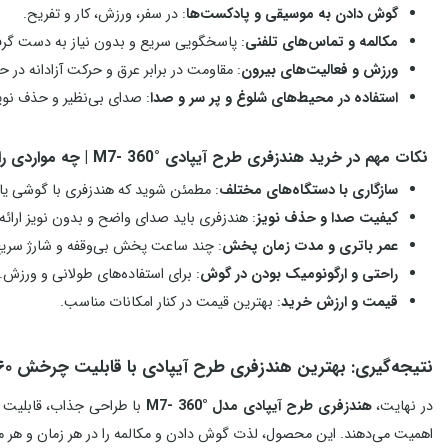
گوش دادن به موسیقی و پادکست‌ها
: در سفر، ورزش، کار و تفریح.
مکالمه و تماس‌های تلفنی
: پاسخگویی سریع و بدون نیاز به دست گر
ورزش و فعالیت‌های بیرون
: مقاومت در برابر عرق و حرکت آزادانه در ح
استفاده در محیط‌های شلوغ و پر سر و صدا
: صدای بی‌نظیر و حذف نویز
نکات مهم در خرید هندزفری طرح آیپادی M7- 360° | چه مواردی را باید در نظر بگیرید؟
سازگاری با دستگاه‌های مختلف
: مطمئن شوید که هندزفری با گوشی یا 
کیفیت صدا و حذف نویز
: هندزفری باید صدای واضح و بدون نویز ارائه
عمر باتری و مدت زمان پخش
: چند ساعت پخش بی‌وقفه و شارژ سریع
راحتی و ارگونومیک بودن در گوش
: برای استفاده‌های طولانی و ورزش.
قیمت و ارزش خرید
: بهترین قیمت در کنار امکانات مناسب.
نتیجه‌گیری: بهترین هندزفری طرح آیپادی با قابلیت چرخش ۳۶۰ درجه و طراحی مدرن
در نهایت،
هندزفری طرح آیپادی مدل M7- 360°
با طراحی جذاب، قابلیت چ
اهمیت می‌دهند. این محصول، لذت گوش دادن و مکالمه را در هر زمان و هر مکان