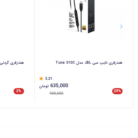
هندزفری تایپ سی JBL مدل Tune 310C
هندزفری گردنی مدل A3
3.21
635,000
تومان
2%
29%
900,000