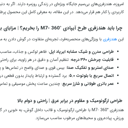
امروزه، هندزفری‌های بی‌سیم جایگاه ویژه‌ای در زندگی روزمره دارند. اگر به د
کاربردی را کنار هم قرار می‌دهد. در این مقاله، به معرفی کامل این محصول پرطرف
چرا باید هندزفری طرح آیپادی M7- 360° را بخریم؟ | مزایای بی‌نظیر این هندزفری
این
هندزفری
با ویژگی‌های منحصربه‌فرد، تجربه‌ای متفاوت در گوش دادن به م
طراحی مدرن و شیک مشابه ایرپاد اپل
: ظاهر لوکس و جذاب، مناسب بر
قابلیت چرخش ۳۶۰ درجه
: تنظیم آسان و دقیق در هر زاویه، برای راحتی
صدای استریو و تفکیک صدا
: بیس قوی و صدای واضح در تماس‌ها و
اتصال سریع با بلوتوث ۵.۰
: برد گسترده و ارتباط پایدار بدون قطعی د
عمر باتری طولانی و شارژ سریع
: چندین ساعت پخش موسیقی و تماس بی
طراحی ارگونومیک و مقاوم در برابر عرق | راحتی و دوام بالا
هندزفری M7- 360° با طراحی ارگونومیک و قالب داخل گوش، به
ورزش، پیاده‌روی و محیط‌های مرطوب مناسب می‌سازد.