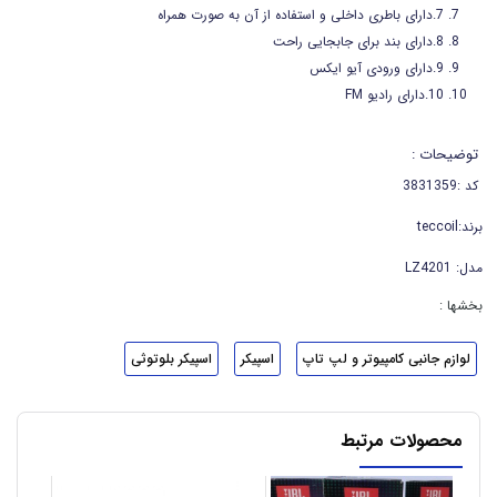
7.دارای باطری داخلی و استفاده از آن به صورت همراه
8.دارای بند برای جابجایی راحت
9.دارای ورودی آیو ایکس
10.دارای رادیو FM
توضیحات :
کد :
3831359
برند:teccoil
مدل: LZ4201
بخشها :
لوازم جانبی کامپیوتر و لپ تاپ
اسپیکر
اسپیکر بلوتوثی
محصولات مرتبط