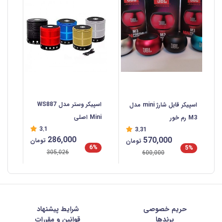
اسپیکر وستر مدل WS887
اسپیکر قابل شارژ mini مدل
Mini اصلی
M3 رم خور
3.1
3.31
286,000
570,000
تومان
تومان
6%
5%
305,026
600,000
حریم خصوصی
شرايط پيشنهاد
برندها
قوانین و مقررات