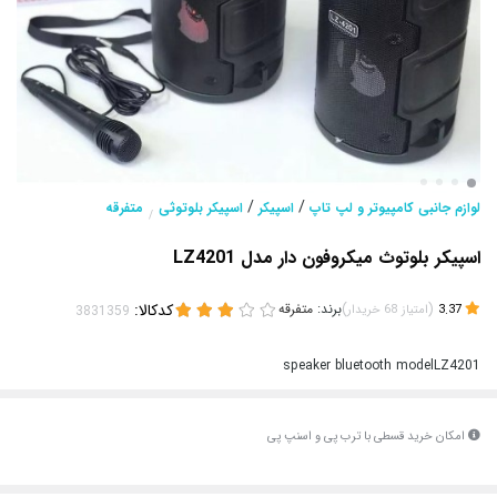
/
/
لوازم جانبی کامپیوتر و لپ تاپ
اسپیکر
اسپیکر بلوتوثی
متفرقه
/
اسپیکر بلوتوث میکروفون دار مدل LZ4201
(
)
برند:
متفرقه
کدکالا:
3.37
امتیاز
68
خریدار
speaker bluetooth modelLZ4201
امکان خرید قسطی با ترب پی و اسنپ پی