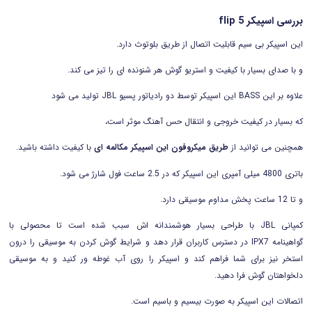
بررسی اسپیکر flip 5
این اسپیکر بی سیم قابلیت اتصال از طریق بلوتوث دارد.
و با صدای بسیار با کیفیت و استریو گوش هر شنونده ای را تیز می کند.
علاوه بر این
BASS
این اسپیکر توسط دو رادیاتور پسیو
JBL
تولید می شود
که بسیار در کیفیت خروجی و انتقال حس آهنگ موثر است،
همچنین می توانید از
طریق میکروفون این اسپیکر مکالمه ای
با کیفیت داشته باشید.
باتری 4800 میلی آمپری این اسپیکر که در 2.5 ساعت فول شارژ می شود.
و تا 12 ساعت پخش مداوم موسیقی دارد.
کمپانی
JBL
با طراحی بسیار هوشمندانه اش سبب شده است تا محصولی با
گواهینامه
IPX7
در دسترس کاربران قرار دهد و شرایط گوش کردن به موسیقی را درون
استخر نیز برای شما فراهم کند و اسپیکر را روی آب غوطه ور کنید و به موسیقی
دلخواهتان گوش فرا دهید.
اتصالات این اسپیکر به صورت بیسیم و باسیم است.