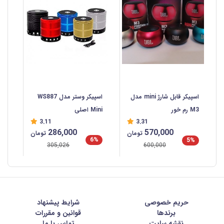
اسپیکر وستر مدل WS887
اسپیکر قابل شارژ mini مدل
Mini اصلی
M3 رم خور
3.11
3.31
286,000
570,000
تومان
تومان
6%
5%
305,026
600,000
حریم خصوصی
شرايط پيشنهاد
برندها
قوانین و مقررات
نقشه سایت
تماس با ما