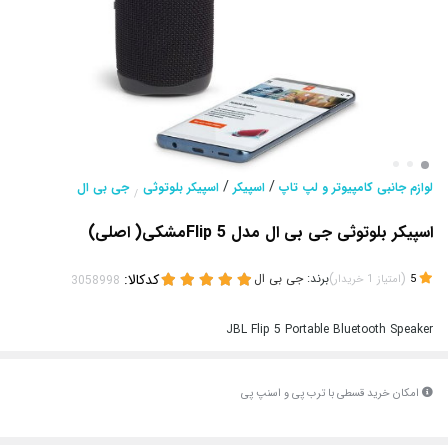
/
/
لوازم جانبی کامپیوتر و لپ تاپ
اسپیکر
اسپیکر بلوتوثی
جی بی ال
/
اسپیکر بلوتوثی جی بی ال مدل Flip 5مشکی( اصلی)
(
)
برند:
جی بی ال
کدکالا:
5
امتیاز
1
خریدار
JBL Flip 5 Portable Bluetooth Speaker
امکان خرید قسطی با ترب پی و اسنپ پی