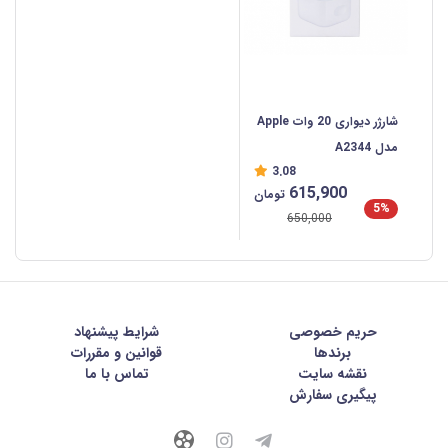
شارژر دیواری 20 وات Apple
مدل A2344
3.08
615,900
تومان
5%
650,000
حریم خصوصی
شرايط پيشنهاد
برندها
قوانین و مقررات
نقشه سایت
تماس با ما
پیگیری سفارش