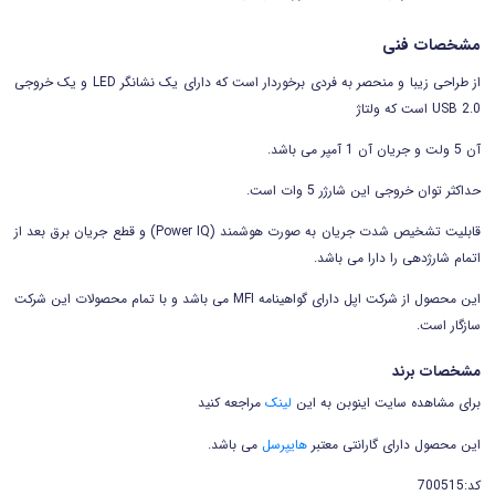
مشخصات فنی
از طراحی زیبا و منحصر به فردی برخوردار است که دارای یک
نشانگر LED و
یک خروجی
2.0 USB است که ولتاژ
آن 5 ولت و جریان آن 1 آمپر می باشد.
حداکثر توان خروجی این شارژر 5 وات است.
قابلیت تشخیص شدت جریان به صورت هوشمند (Power IQ) و قطع جریان برق بعد از
اتمام شارژدهی را دارا می باشد.
این محصول از شرکت اپل دارای گواهینامه MFI می باشد و با تمام محصولات این شرکت
سازگار است.
مشخصات برند
برای مشاهده سایت اینوبن به این
لینک
مراجعه کنید
این محصول دارای گارانتی معتبر
هایپرسل
می باشد.
کد:700515