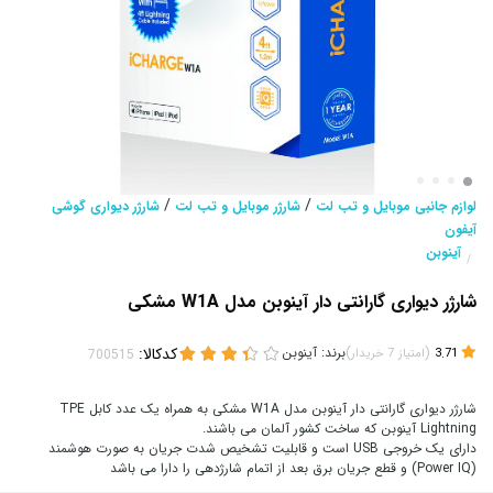
/
/
لوازم جانبی موبایل و تب لت
شارژر موبایل و تب لت
شارژر دیواری گوشی
آیفون
آینوبن
/
شارژر دیواری گارانتی دار آینوبن مدل W1A مشکی
(
)
برند:
آینوبن
کدکالا:
3.71
امتیاز
7
خریدار
شارژر دیواری گارانتی دار آینوبن مدل W1A مشکی به همراه یک عدد کابل TPE
Lightning آینوبن که ساخت کشور آلمان می باشند.
دارای یک خروجی USB است و قابلیت تشخیص شدت جریان به صورت هوشمند
(Power IQ) و قطع جریان برق بعد از اتمام شارژدهی را دارا می باشد