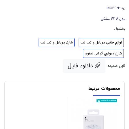
برند:INOBEN
مدل:W1A مشکی
بخشها :
لوازم جانبی موبایل و تب لت
شارژر موبایل و تب لت
شارژر دیواری گوشی آیفون
دانلود فایل
فایل ضمیمه:
محصولات مرتبط