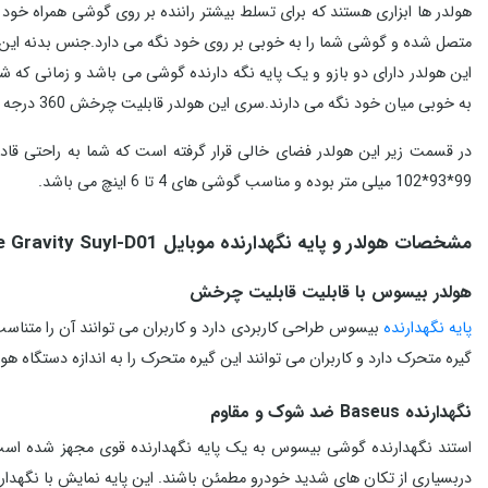
هولدر ها ابزاری هستند که برای تسلط بیشتر راننده بر روی گوشی همراه خود در حین رانندگی تولی
متصل شده و گوشی شما را به خوبی بر روی خود نگه می دارد.جنس بدنه این محصول ترکیبی از پلاستیک + ABS و فلز بوده که علاوه بر زیبایی آن ، مقاومت ا
این هولدر دارای دو بازو و یک پایه نگه دارنده گوشی می باشد و زمانی که 
به خوبی میان خود نگه می دارند.سری این هولدر قابلیت چرخش 360 درجه دارد و همین امر باعث شده تا به راحتی بتوانید زاویه دید خود را با گوشی تنظیم کنید.
در قسمت زیر این هولدر فضای خالی قرار گرفته است که شما به راحتی قادر 
99*93*102 میلی متر بوده و مناسب گوشی های 4 تا 6 اینچ می باشد.
مشخصات هولدر و پایه نگهدارنده موبایل Baseus Metal Age Gravity Suyl-D01
هولدر بیسوس با قابلیت قابلیت چرخش
پایه نگهدارنده
گیره متحرک دارد و کاربران می توانند این گیره متحرک را به اندازه دستگاه ه
نگهدارنده Baseus ضد شوک و مقاوم
دربسیاری از تکان های شدید خودرو مطمئن باشند. این پایه نمایش با نگهدا