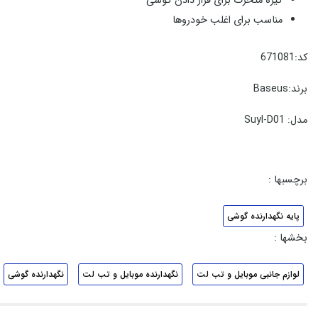
گیره متحرک برای قرار دادن گوشی
مناسب برای اغلب خودروها
کد:671081
برند:Baseus
مدل: Suyl-D01
برچسبها :
پایه نگهدارنده گوشی
بخشها :
لوازم جانبی موبایل و تب لت
نگهدارنده موبایل و تب لت
نگهدارنده گوشی