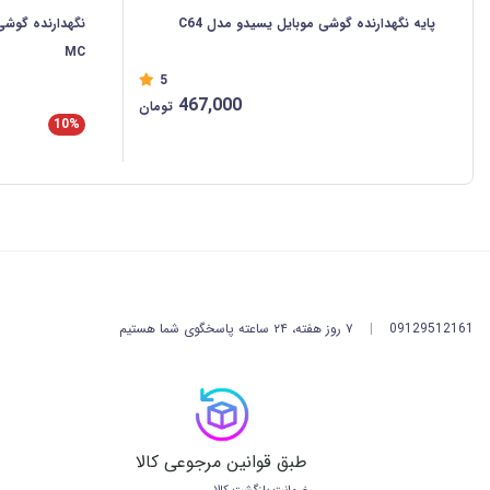
پایه نگهدارنده گوشی موبایل یسیدو مدل C64
نگهدارنده گوشی
MC
5
467,000
تومان
10%
09129512161
|
۷ روز هفته، ۲۴ ساعته پاسخگوی شما هستیم
طبق قوانین مرجوعی کالا