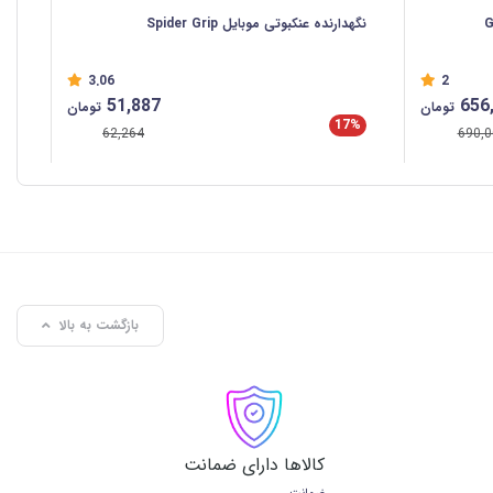
Gree
نگهدارنده عنکبوتی موبایل Spider Grip
3.06
2
51,887
656
تومان
تومان
17%
62,264
690,0
بازگشت به بالا
کالاها دارای ضمانت