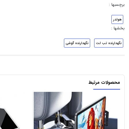
برچسبها :
هولدر
بخشها :
نگهدارنده تب لت
نگهدارنده گوشی
محصولات مرتبط