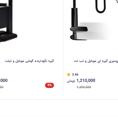
 رومیزی گیره ای موبایل و تب لت
گیره نگهدارنده گوشی موبایل و تبلت
3.46
,000
1,210,000
تومان
9%
00
1,350,000