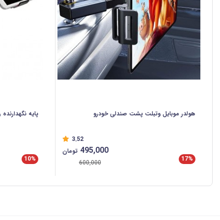
هولدر موبایل وتبلت پشت صندلی خودرو
پایه نگهدارنده
3.52
495,000
تومان
10%
17%
600,000