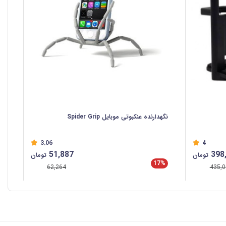
نگهدارنده عنکبوتی موبایل Spider Grip
3.06
4
51,887
398
تومان
تومان
17%
62,264
435,0