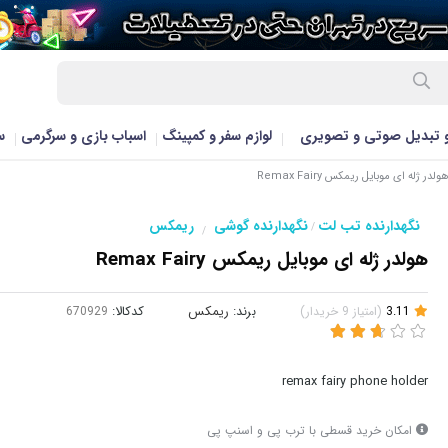
و تبدیل صوتی و تصویری
لوازم سفر و کمپینگ
اسباب بازی و سرگرمی
س
لدر ژله ای موبایل ریمکس Remax Fairy
نگهدارنده تب لت
نگهدارنده گوشی
ریمکس
/
/
هولدر ژله ای موبایل ریمکس Remax Fairy
3.11
(
امتیاز
9
خریدار
)
برند:
ریمکس
کدکالا:
remax fairy phone holder
امکان خرید قسطی با ترب پی و اسنپ پی