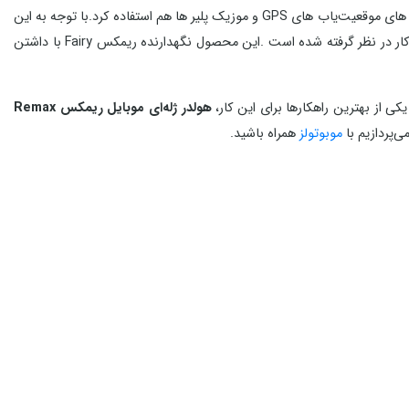
هولدر ژله ای موبایل ریمکس Remax Fairy کاربرد بسیاری داشته و نه‌ تنها برای گوشی موبایل استفاده می شوند بلکه می‌توان از آن‌ها برای نگهداری دستگاه های موقعیت‌یاب های GPS و موزیک پلیر ها هم استفاده کرد.با توجه به این
مسئله که استفاده از تلفن‌های همراه برای رانندگان هنگام رانندگی جریمه و علاوه بر آن خطر ناک محسوب می شود ، این مسئله از توجه بیشتری برای این کار در نظر گرفته شده است .این محصول نگهدارنده ریمکس Fairy با داشتن
 از بهترین راهکارها برای این کار،
هولدر ژله‌ای موبایل ریمکس Remax
‌پردازیم با
موبوتولز
همراه باشید.