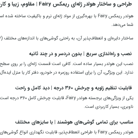
طراحی و ساختار هولدر ژله‌ای ریمکس Fairy | مقاوم، زیبا و کاربرپسند
هولدر ریمکس Fairy با بهره‌گیری از مواد ژله‌ای نرم و باک
شما می‌دهد.
ساختار دایره‌ای و انعطاف‌پذیر آن، به راحتی گوشی‌های با اندازه‌های مختلف (۷ تا ۶.۵ اینچ) را در بر می‌گیرد و در مقابل سایش و گرد و غبار مقاوم است.
نصب و راه‌اندازی سریع | بدون دردسر و در چند ثانیه
نصب این هولدر بسیار ساده است. کافی است قسمت ژله‌ای را بر روی سطح مور
ندارد. این ویژگی، آن را برای استفاده روزمره در خودرو، دفتر کار یا منزل ایده‌آل
قابلیت تنظیم زاویه و چرخش ۳۶۰ درجه | دید کامل و راحت
یکی از ویژگی‌ها
ناوبری، بسیار کاربردی است.
مناسب برای تمامی گوشی‌های هوشمند | با سایزهای مختلف
هولدر ریمکس Fairy با طراحی انعطاف‌پذیر، قابلیت نگهداری انواع گوشی‌های هوشمند با سایزهای ۷ تا ۶.۵ اینچ را دارد. چه آیفون باشد، سامسونگ، هواوی یا دیگر برندها، به راحتی در داخل آن جای می‌گیرد و محکم می‌ماند.