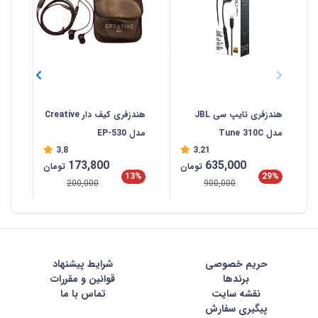
هندزفری تایپ سی JBL
هندزفری کیف دار Creative
مدل Tune 310C
مدل EP-530
با 
3.8
3.21
/A
%
173,800
635,000
تومان
تومان
13%
29%
200,000
900,000
حریم خصوصی
شرايط پيشنهاد
برندها
قوانین و مقررات
نقشه سایت
تماس با ما
پیگیری سفارش