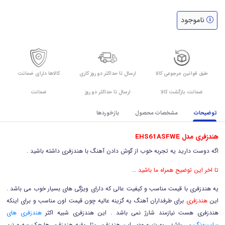
ناموجود
طبق قوانین مرجوعی کالا
ارسال تا حداکثر دو روز کاری
کالاها دارای ضمانت
ضمانت بازگشت کالا
ارسال تا حداکثر دو روز
ضمانت
توضیحات
مشخصات محصول
بازخوردها
هندزفری مدل EHS61ASFWE
اگه دوست دارید یه تجربه خوب از گوش دادن آهنگ با هندزفری داشته باشید .
تا اخر این توضیح همراه ما باشید ...
یه هندزفری با قیمت مناسب و کیفیت عالی که دارای ویژگی های بسیار خوب می باشد .
این
هندزفری
برای طرفداران آهنگ یه گزینه عالیه چون قیمت اون مناسب و برای اینکه
هندزفری هست نیازمند شارژ نمی باشد . این هندزفری شبیه اکثر
هندزفری های
سامسونگ
می باشد . پورت ورودی این هندزفری مثل بقیه هندزفری ها جک سه و نیم