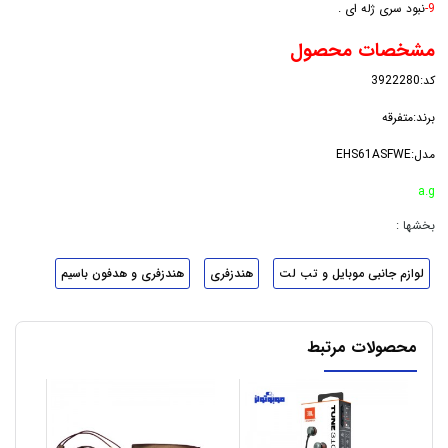
9-
نبود سری ژله ای .
مشخصات محصول
کد:3922280
برند:متفرقه
مدل:
EHS61ASFWE
a.g
بخشها :
لوازم جانبی موبایل و تب لت
هندزفری
هندزفری و هدفون باسیم
محصولات مرتبط