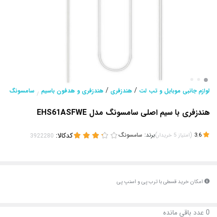
/
/
لوازم جانبی موبایل و تب لت
هندزفری
هندزفری و هدفون باسیم
سامسونگ
/
هندزفری با سیم اصلی سامسونگ مدل EHS61ASFWE
(
)
برند:
سامسونگ
کدکالا:
3.6
امتیاز
5
خریدار
امکان خرید قسطی با ترب پی و اسنپ پی
0
عدد باقی مانده