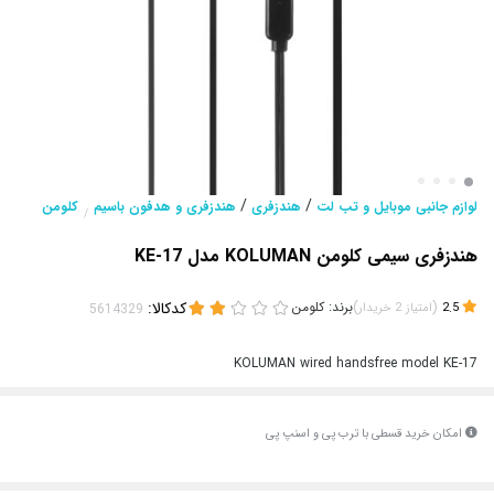
/
/
لوازم جانبی موبایل و تب لت
هندزفری
هندزفری و هدفون باسیم
کلومن
/
هندزفری سیمی کلومن KOLUMAN مدل KE-17
(
)
برند:
کلومن
کدکالا:
2.5
امتیاز
2
خریدار
KOLUMAN wired handsfree model KE-17
امکان خرید قسطی با ترب پی و اسنپ پی