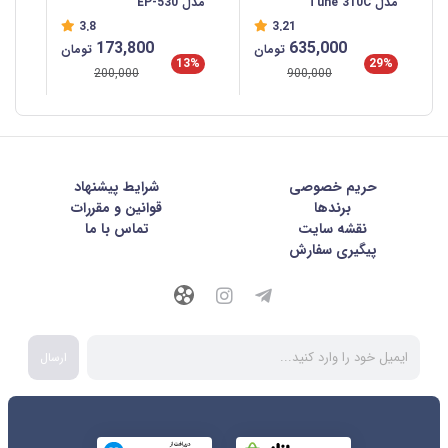
مدل Tune 310C
مدل EP-530
با 
3.8
3.21
/A
%
173,800
635,000
تومان
تومان
13%
29%
200,000
900,000
حریم خصوصی
شرايط پيشنهاد
برندها
قوانین و مقررات
نقشه سایت
تماس با ما
پیگیری سفارش
ارسال