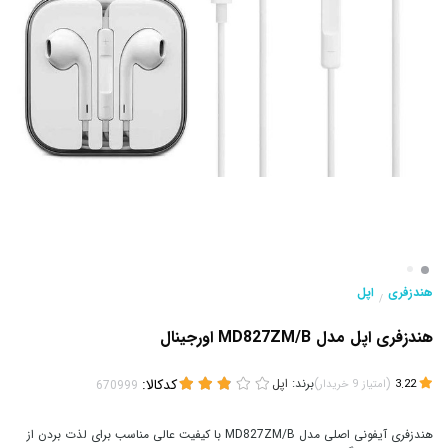
هندزفری
اپل
/
هندزفری اپل مدل MD827ZM/B اورجینال
(
)
برند:
اپل
کدکالا:
3.22
امتیاز
9
خریدار
هندزفری آیفونی اصلی مدل MD827ZM/B با کیفیت عالی مناسب برای لذت بردن از