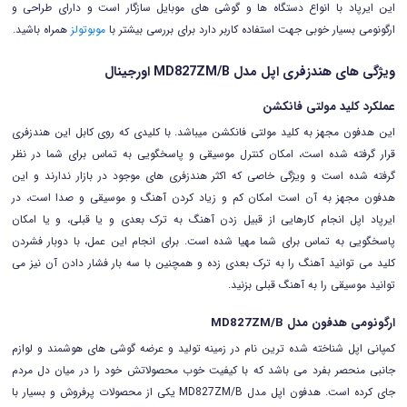
این ایرپاد با انواع دستگاه ها و گوشی های موبایل سازگار است و دارای طراحی و
ارگونومی بسیار خوبی جهت استفاده کاربر دارد برای بررسی بیشتر با
موبوتولز
همراه باشید.
ویژگی های هندزفری اپل مدل MD827ZM/B اورجینال
عملکرد کلید مولتی فانکشن
این هدفون مجهز به کلید مولتی فانکشن میباشد. با کلیدی که روی کابل این هندزفری
قرار گرفته شده است، امکان کنترل موسیقی و پاسخگویی به تماس برای شما در نظر
گرفته شده است و ویژگی خاصی که اکثر هندزفری های موجود در بازار ندارند و این
هدفون مجهز به آن است امکان کم و زیاد کردن آهنگ و موسیقی و صدا است، در
ایرپاد اپل انجام کارهایی از قبیل زدن آهنگ به ترک بعدی و یا قبلی، و یا امکان
پاسخگویی به تماس برای شما مهیا شده است. برای انجام این عمل، با دوبار فشردن
کلید می توانید آهنگ را به ترک بعدی زده و همچنین با سه بار فشار دادن آن نیز می
توانید موسیقی را به آهنگ قبلی بزنید.
ارگونومی هدفون مدل MD827ZM/B
کمپانی اپل شناخته شده ترین نام در زمینه تولید و عرضه گوشی های هوشمند و لوازم
جانبی منحصر بفرد می باشد که با کیفیت خوب محصولاتش خود را در میان دل مردم
جای کرده است. هدفون اپل مدل MD827ZM/B یکی از محصولات پرفروش و بسیار با