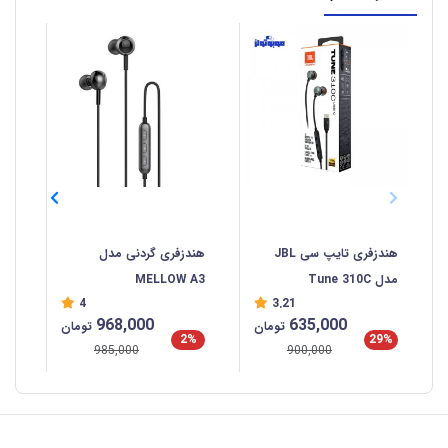
هندزفری تایپ سی JBL
هندزفری گردنی مدل
مدل Tune 310C
MELLOW A3
مدل 0
4
3.21
968,000
635,000
تومان
تومان
%
2%
29%
985,000
900,000