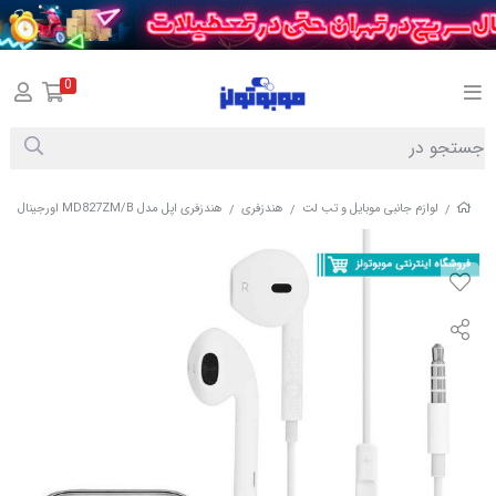
0
لوازم جانبی موبایل و تب لت
هندزفری
هندزفری اپل مدل MD827ZM/B اورجینال
/
/
/