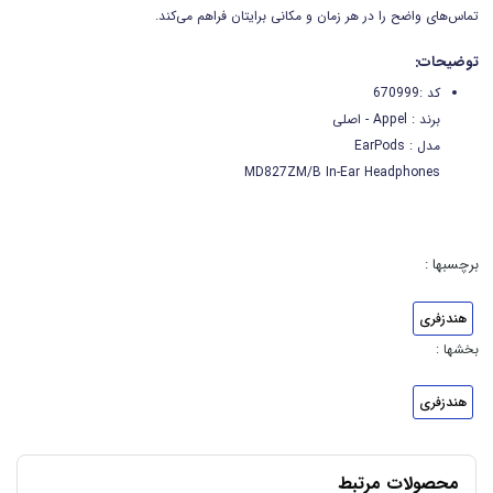
تماس‌های واضح را در هر زمان و مکانی برایتان فراهم می‌کند.
توضیحات:
کد :670999
برند : Appel - اصلی
مدل : EarPods
MD827ZM/B In-Ear Headphones
برچسبها :
هندزفری
بخشها :
هندزفری
محصولات مرتبط