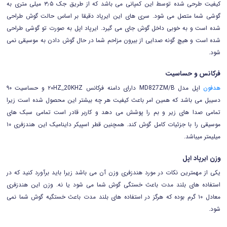
کیفیت طرحی شده توسط این کمپانی می باشد که از طریق جک ۳٫۵ میلی متری به
گوشی شما متصل می شود. سری های این ایرپاد دقیقا بر اساس حالت گوش طراحی
شده است و به خوبی داخل گوش جای می گیرد. ایرپاد اپل به صورت تو گوشی طراحی
شده است و هیچ گونه صدایی از بیرون مزاحم شما در حال گوش دادن به موسیقی نمی
شود.
فرکانس و حساسیت
هدفون
اپل مدل MD827ZM/B دارای دامنه فرکانس ۲۰HZ_20KHZ و حساسیت ۹۰
دسیبل می باشد که همین امر باعث کیفیت هر چه بیشتر این محصول شده است زیرا
تمامی صدا های زیر و بم را پوشش می دهد و کاربر قادر است تمامی سبک های
موسیقی را با جزئیات کامل گوش کند. همچنین قطر اسپیکر داینامیک این هندزفری ۱۰
میلیمتر میباشد.
وزن ایرپاد اپل
یکی از مهمترین نکات در مورد هندزفری وزن آن می باشد زیرا باید برآورد کنید که در
استفاده های بلند مدت باعث خستگی گوش شما می شود یا نه. وزن این هندزفری
معادل ۱۰ گرم بوده که هرگز در استفاده های بلند مدت باعث خستگیه گوش شما نمی
شود.