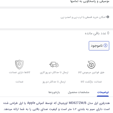
موسیقی و پاسخگویی به تماسها
امکان خرید قسطی با ترب پی و اسنپ پی
0
عدد باقی مانده
ناموجود
طبق قوانین مرجوعی کالا
ارسال تا حداکثر دو روز کاری
کالاها دارای ضمانت
ضمانت بازگشت کالا
ارسال تا حداکثر دو روز
ضمانت
توضیحات
مشخصات محصول
بازخوردها
هندزفری اپل مدل MD827ZM/B اورجینال که توسط کمپانی Apple یا اپل طراحی شده
است دارای سیم به بلندی ۱٫۲ متر است و کیفیت صدای بالایی را به شما ارائه میدهد.