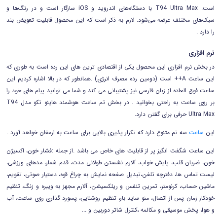
است. T94 Ultra Max با دستگاه‌های اندروید و iOS سازگار است و در رنگ‌ها و
سبک‌های مختلف عرضه می‌شود. لازم به ذکر است که این محصول قابلیت تعویض بند
را دارد .
نرم افزاری
در بخش نرم افزاری این محصول یکی از اقتصادی ترین های این رده است به طوری که
این ساعت A++ است (دومین رده مصرف انرژی) .همانطور که در بالا اشاره کردیم این
ساعت فوق العاده از زبان فارسی نیز پشتیبانی می کند و شما می توانید پیام های خود را
بر روی ساعت به راحتی بخوانید . در بخش تم ساعت هوشمند هاینو تکو مدل T94
Ultra Max حرفی برای گفتن دارد.
این
ساعت
سه تم متنوع دارد که تکرار پذیری بالایی برای ساعت به ارمغان خواهد آورد .
این ساعت شگفت انگیز پر از قابلیت های خاص می باشد .از جمله :
فشار خون، اکسیژن
خون، ضربان قلب، پایش خواب، آلارم نشستن طولانی مدت، قدم شمار، مدهای ورزشی،
لیست تماس ها، دفترچه تلفن،تبدیل صفحه نمایش به چراغ قوه، دستیار صوتی، تقویم،
ماشین حساب، کرنومتر، تمرین تنفس و ریلکسیشن، آلارم مجهز به ویبره و زنگ، تنظیم
خودکار زمان پس از اتصال، منو ساید بار، تنظیم روشنایی، پسورد گذاری روی ساعت، آب
و هوا، پخش موسیقی و مکالمه ،کنترل شاتر دوربین و ...