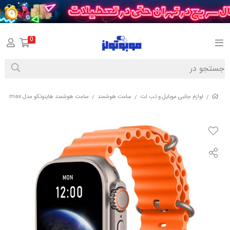
0
لوازم جانبی موبایل و تب لت
ساعت هوشمند
ساعت هوشمند هاینوتکو مدل t94 ultra max (جعبه باز)
/
/
/